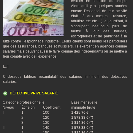
évoluer en fonction du temps.
Alors qu’il y a quelques années
encore l’essentiel de leur activité
était lié aux mœurs (divorce,
adultère etc etc….), aujourd’hui, il
s’occupent beaucoup plus de
mettre à jour des fraudes,
escroqueries et de participer à la
lutte contre l’espionnage industriel. Leurs clients sont moins les particuliers
que des assurances, banques et huissiers. Ils exercent en agences comme
salariés mais peuvent aussi le faire comme des indépendants ou se mettre à
leur compte avec de l’expérience.
[…]
Ci-dessous tableau récapitulatif des salaires minimum des détectives
salariés.
DÉTECTIVE PRIVÉ SALARIÉ
Catégorie professionnelle
Base mensuelle
Niveau
Échelon
Coefficient
minimale brute
I
1
100
1 425.70 €
2
120
1 578.33 € (*)
3
130
1 814.86 € (*)
II
1
140
1 578.33 € (*)
2
150
1 814.86 € (*)