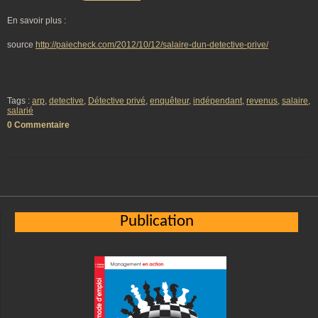
En savoir plus :
source
http://paiecheck.com/2012/10/12/salaire-dun-detective-prive/
Tags :
arp
,
detective
,
Détective privé
,
enquêteur
,
indépendant
,
revenus
,
salaire
,
salarié
0 Commentaire
Publication