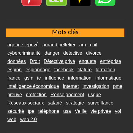
Mots clés
agence leprivé
arnaud pelletier
arp
cnil
cybercriminalité
danger
detective
divorce
données
Droit
Détective privé
enquete
entreprise
espion
espionnage
facebook
filature
formation
france
gsm
ie
influence
information
informatique
Intelligence économique
internet
investigation
pme
preuve
protection
Renseignement
risque
Réseaux sociaux
salarié
strategie
surveillance
sécurité
tpe
téléphone
usa
Veille
vie privée
vol
web
web 2.0