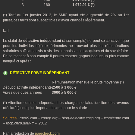
3
160
1 972.91 € (*)
(*) Tarif au 1er janvier 2012, le SMIC ayant été augmenté de 2% au 1er
juillet, ces tarifs sont susceptibles d’avoir changés légèrement.
[…]
Le statut de
détective indépendant
(à son compte) ne peut se concevoir que
pour les individus déjà expérimentés ne trouvant plus les rémunérations
salariales suffisantes vis-à-vis des connaissances acquises et du savoir faire.
En se mettant à son compte il pourra espérer gagner beaucoup plus comme
indiqué ci après :
DÉTECTIVE PRIVÉ INDÉPENDANT
Rémunération mensuelle brute moyenne (*)
Début d’activité indépendante
2500 à 3 000 €
Après quelques années
3000 à 5 000 €
(*) Attention comme indépendant les charges sociales fonction des revenus
(déclarés) sont plus importantes que pour le salarié.
Sources
:
rue89.com – cndep.org – blog-detective.cnsp.org – jcomjeune.com
– rncp.cncp.gouv.fr – 2012
Par la rédaction de
paiecheck.com