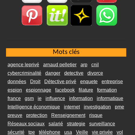
Mots clés
agence leprivé
arnaud pelletier
arp
cnil
cybercriminalité
danger
detective
divorce
données
Droit
Détective privé
enquete
entreprise
espion
espionnage
facebook
filature
formation
france
gsm
ie
influence
information
informatique
Intelligence économique
internet
investigation
pme
preuve
protection
Renseignement
risque
Réseaux sociaux
salarié
strategie
surveillance
sécurité
tpe
téléphone
usa
Veille
vie privée
vol