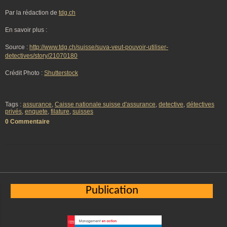
Par la rédaction de
tdg.ch
En savoir plus :
Source :
http://www.tdg.ch/suisse/suva-veut-pouvoir-utiliser-
detectives/story/21070180
Crédit Photo :
Shutterstock
Tags :
assurance
,
Caisse nationale suisse d'assurance
,
detective
,
détectives
privés
,
enquete
,
filature
,
suisses
0 Commentaire
Publication