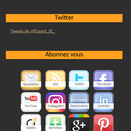
Twitter
Tweets de @Expert_IE_
Abonnez vous