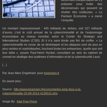
désormais indispensable de s’y
préparer pour éviter des
déconvenues qui peuvent se
révéler très coûteuses. « Le
Parisien Économie » a mené
l’enquête.
Un montant impressionnant : 445 milliards de dollars, soit 327 milliards
d’euros, c’est le coût annuel de la cybercriminalité et de l’espionnage
économique au niveau mondial, selon le Center for Strategic and
International Studies (CSIS). Et il n’a sans doute pas fini de croître. « La
cybercriminalité ne cesse de se développer et les attaques sont de plus en
plus variées et sophistiquées, touchant toutes les entreprises, quelle que soit
leur taille », assure Paul-Henri Huckel, consultant au sein du cabinet de
conseil en stratégie des systèmes d’information et de la cybersécurité Lexsi.
[…]
Par Jean-Marc Engelhard pour
leparisien.fr
En savoir plus :
Source :
http://www.leparisien.fr/economie/les-pme-face-a-la-
cybercriminalite-15-09-2014-4136531.php
Image By :
Intel Free Press