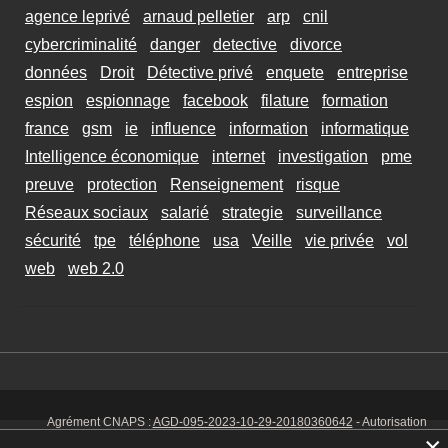
agence leprivé
arnaud pelletier
arp
cnil
cybercriminalité
danger
detective
divorce
données
Droit
Détective privé
enquete
entreprise
espion
espionnage
facebook
filature
formation
france
gsm
ie
influence
information
informatique
Intelligence économique
internet
investigation
pme
preuve
protection
Renseignement
risque
Réseaux sociaux
salarié
strategie
surveillance
sécurité
tpe
téléphone
usa
Veille
vie privée
vol
web
web 2.0
Agrément CNAPS :
AGD-095-2023-10-29-20180360642
- Autorisation
d’exercer CNAPS :
AUT-095-2113-01-07-20140365170
- SIRET 449 086
×