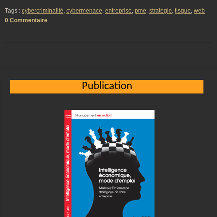
Tags :
cybercriminalité
,
cybermenace
,
entreprise
,
pme
,
strategie
,
tisque
,
web
0 Commentaire
Publication