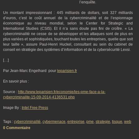
l’enquête.
Un montant impressionnant : 445 milliards de dollars, soit 327 milliards
d’euros, c’est le coût annuel de la cybercriminalité et de l’espionnage
économique au niveau mondial, selon le Center for Strategic and
International Studies (CSIS). Et il n’a sans doute pas fini de croître. « La
cybercriminalité ne cesse de se développer et les attaques sont de plus en
plus variées et sophistiquées, touchant toutes les entreprises, quelle que soit
leur taille », assure Paul-Henri Huckel, consultant au sein du cabinet de
conseil en stratégie des systèmes d’information et de la cybersécurité Lexsi.
[…]
Par Jean-Marc Engelhard pour
leparisien.fr
En savoir plus :
Source :
http://www.leparisien.fr/economie/les-pme-face-a-la-
cybercriminalite-15-09-2014-4136531.php
Image By :
Intel Free Press
Tags :
cybercriminalité
,
cybermenace
,
entreprise
,
pme
,
strategie
,
tisque
,
web
0 Commentaire