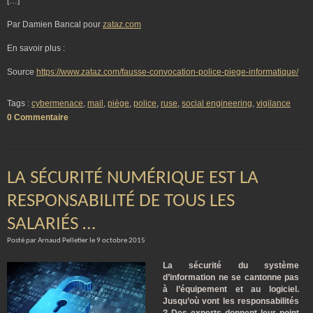
[…]
Par Damien Bancal pour
zataz.com
En savoir plus :
Source
https://www.zataz.com/fausse-convocation-police-piege-informatique/
Tags :
cybermenace
,
mail
,
piège
,
police
,
ruse
,
social engineering
,
vigilance
0 Commentaire
LA SÉCURITÉ NUMÉRIQUE EST LA
RESPONSABILITÉ DE TOUS LES
SALARIÉS …
Posté par Arnaud Pelletier le 9 octobre 2015
La sécurité du système
d’information ne se cantonne pas
à l’équipement et au logiciel.
Jusqu’où vont les responsabilités