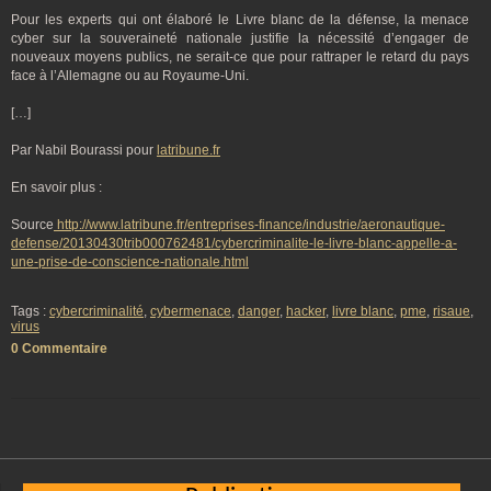
Pour les experts qui ont élaboré le Livre blanc de la défense, la menace
cyber sur la souveraineté nationale justifie la nécessité d’engager de
nouveaux moyens publics, ne serait-ce que pour rattraper le retard du pays
face à l’Allemagne ou au Royaume-Uni.
[…]
Par Nabil Bourassi pour
latribune.fr
En savoir plus :
Source
http://www.latribune.fr/entreprises-finance/industrie/aeronautique-
defense/20130430trib000762481/cybercriminalite-le-livre-blanc-appelle-a-
une-prise-de-conscience-nationale.html
Tags :
cybercriminalité
,
cybermenace
,
danger
,
hacker
,
livre blanc
,
pme
,
risaue
,
virus
0 Commentaire