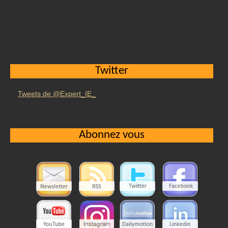
Twitter
Tweets de @Expert_IE_
Abonnez vous