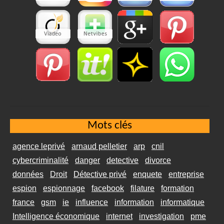
Mots clés
agence leprivé
arnaud pelletier
arp
cnil
cybercriminalité
danger
detective
divorce
données
Droit
Détective privé
enquete
entreprise
espion
espionnage
facebook
filature
formation
france
gsm
ie
influence
information
informatique
Intelligence économique
internet
investigation
pme