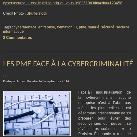
cybersecurite-le-rssi-le-dsi-le-pdg-ou-vous-39826198.htm#xtor=123456
Crédit Photo :
Shutterstock
Tags :
cybermenace
,
entreprise
,
formation
,
IT
,
pme
,
salarié
,
sécurité
,
securite
informatique
2 Commentaires
LES PME FACE À LA CYBERCRIMINALITÉ
…
Posté par Arnaud Pelletier le 16 septembre 2014
Face à l’« industrialisation » de
la cybercriminalité, aucune
entreprise n’est à l’abri, pas
même les plus petites. Il est
désormais indispensable de s’y
préparer pour éviter des
déconvenues qui peuvent se
révéler très coûteuses. « Le
Parisien Économie » a mené