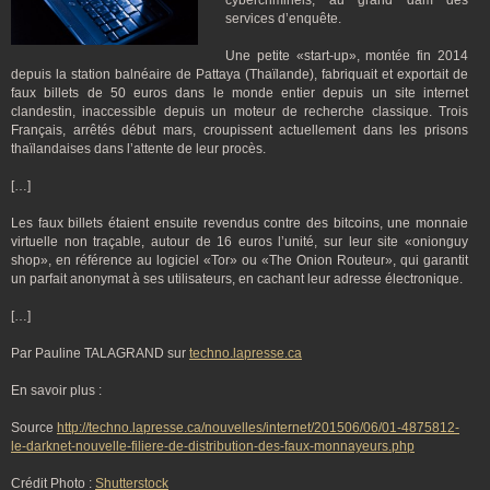
cybercriminels, au grand dam des
services d’enquête.
Une petite «start-up», montée fin 2014
depuis la station balnéaire de Pattaya (Thaïlande), fabriquait et exportait de
faux billets de 50 euros dans le monde entier depuis un site internet
clandestin, inaccessible depuis un moteur de recherche classique. Trois
Français, arrêtés début mars, croupissent actuellement dans les prisons
thaïlandaises dans l’attente de leur procès.
[…]
Les faux billets étaient ensuite revendus contre des bitcoins, une monnaie
virtuelle non traçable, autour de 16 euros l’unité, sur leur site «onionguy
shop», en référence au logiciel «Tor» ou «The Onion Routeur», qui garantit
un parfait anonymat à ses utilisateurs, en cachant leur adresse électronique.
[…]
Par Pauline TALAGRAND sur
techno.lapresse.ca
En savoir plus :
Source
http://techno.lapresse.ca/nouvelles/internet/201506/06/01-4875812-
le-darknet-nouvelle-filiere-de-distribution-des-faux-monnayeurs.php
Crédit Photo :
Shutterstock