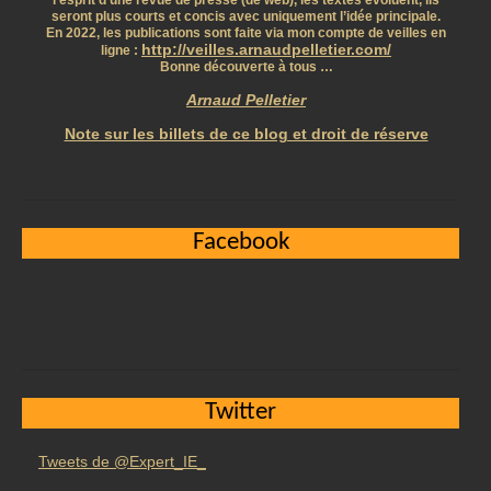
l’esprit d’une revue de presse (de web), les textes évoluent, ils
seront plus courts et concis avec uniquement l’idée principale.
En 2022, les publications sont faite via mon compte de veilles en
http://veilles.arnaudpelletier.com/
ligne :
Bonne découverte à tous …
Arnaud Pelletier
Note sur les billets de ce blog et droit de réserve
Facebook
Twitter
Tweets de @Expert_IE_