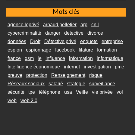
Mots clés
agence leprivé
arnaud pelletier
arp
cnil
cybercriminalité
danger
detective
divorce
données
Droit
Détective privé
enquete
entreprise
espion
espionnage
facebook
filature
formation
france
gsm
ie
influence
information
informatique
Intelligence économique
internet
investigation
pme
preuve
protection
Renseignement
risque
Réseaux sociaux
salarié
strategie
surveillance
sécurité
tpe
téléphone
usa
Veille
vie privée
vol
web
web 2.0