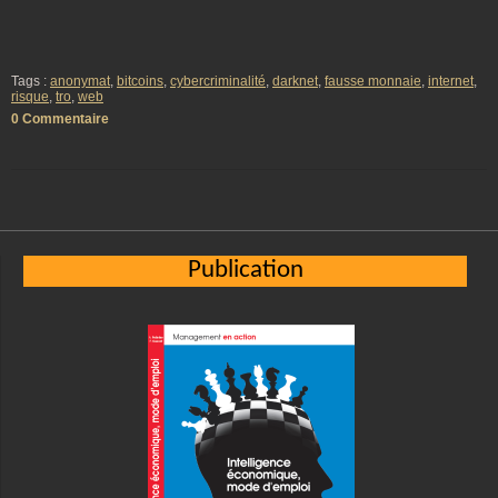
Tags :
anonymat
,
bitcoins
,
cybercriminalité
,
darknet
,
fausse monnaie
,
internet
,
risque
,
tro
,
web
0 Commentaire
Publication