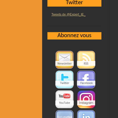
Twitter
Tweets de @Expert_IE_
Abonnez vous