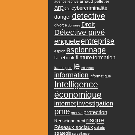
arnaud pelletier
agence leprivé
arp
cybercriminalité
cnil
detective
danger
Droit
divorce
données
Détective privé
entreprise
enquete
espionnage
espion
formation
facebook
filature
ie
france
gsm
influence
information
informatique
Intelligence
économique
internet
investigation
pme
protection
preuve
risque
Renseignement
Réseaux sociaux
salarié
strategie
surveillance