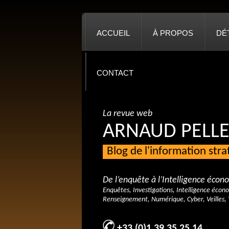
ACCUEIL
À PROPOS
DÉ
CONTACT
La revue web
ARNAUD PELLE
Blog de l'information str
De l’enquête à l’Intelligence éco
Enquêtes, Investigations, Intelligence écon
Renseignement, Numérique, Cyber, Veilles, 
+33 (0)1 39 35 25 14