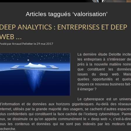
m
Articles taggués ‘valorisation’
DEEP ANALYTICS : ENTREPRISES ET DEEP
WEB …
Posté par Arnaud Pelletier le 29 mai 2017
La dernière étude Deloitte incite
les entreprises à s’intéresser de
près à la nouvelle matière noire
que constituent les données
issues du deep web. Mais
quelles opportunités et quels
risques ce nouveau business fait-
il émerger ?
Le cyberespace est un univers
d’information et de données aux horizons gigantesques. Au-delà des réseaux
Internet, utilisés par la grande majorité des usagers, se cachent d’autres espaces
plus confidentiels qui constituent la face cachée de l’iceberg cybernétique. Parmi
eux, se dissimule ce qu’on appelle communément le « deep web », c’est-à-dire
tous les contenus et données qui ne sont pas indexés par les moteurs de
recherche.