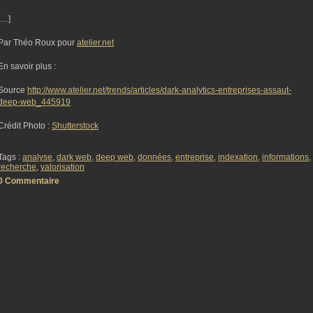
[…]
Par Théo Roux pour
atelier.net
En savoir plus :
Source
http://www.atelier.net/trends/articles/dark-analytics-entreprises-assaut-
deep-web_445919
Crédit Photo :
Shutterstock
Tags :
analyse
,
dark web
,
deep web
,
données
,
entreprise
,
indexation
,
informations
,
recherche
,
valorisation
0 Commentaire