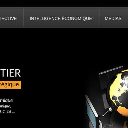
TECTIVE
INTELLIGENCE ÉCONOMIQUE
MÉDIAS
TIER
atégique
nomique
omique,
TIC, SSI …