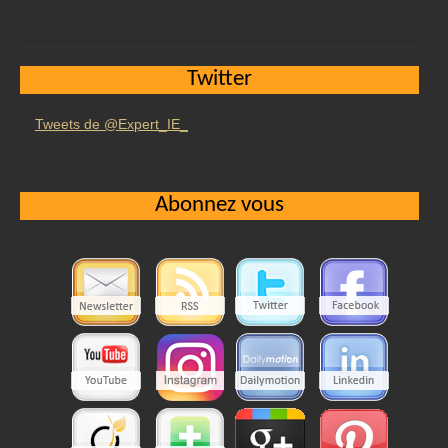
Twitter
Tweets de @Expert_IE_
Abonnez vous