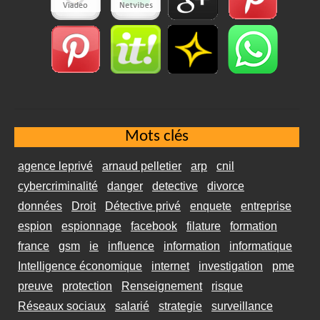
Mots clés
agence leprivé
arnaud pelletier
arp
cnil
cybercriminalité
danger
detective
divorce
données
Droit
Détective privé
enquete
entreprise
espion
espionnage
facebook
filature
formation
france
gsm
ie
influence
information
informatique
Intelligence économique
internet
investigation
pme
preuve
protection
Renseignement
risque
Réseaux sociaux
salarié
strategie
surveillance