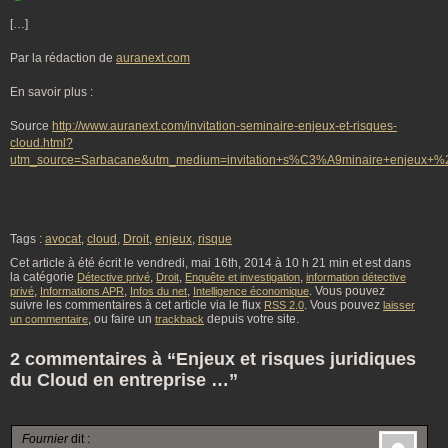
[…]
Par la rédaction de
auranext.com
En savoir plus :
Source
http://www.auranext.com/invitation-seminaire-enjeux-et-risques-
cloud.html?
utm_source=Sarbacane&utm_medium=invitation+s%C3%A9minaire+enjeux+%2
Tags :
avocat
,
cloud
,
Droit
,
enjeux
,
risque
Cet article à été écrit le vendredi, mai 16th, 2014 à 10 h 21 min et est dans
la catégorie
,
,
,
Détective privé
Droit
Enquête et investigation
information détective
,
,
,
. Vous pouvez
privé
Informations APR
Infos du net
Intelligence économique
suivre les commentaires à cet article via le flux
. Vous pouvez
RSS 2.0
laisser
, ou faire un
depuis votre site.
un commentaire
trackback
2 commentaires à “Enjeux et risques juridiques
du Cloud en entreprise …”
Fournier
dit :