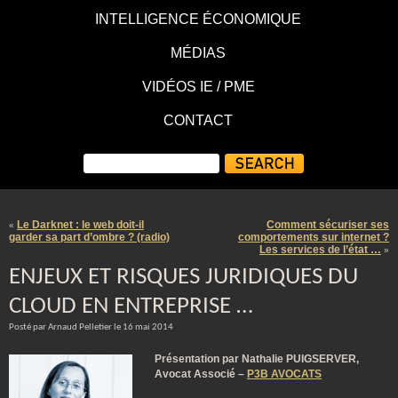
INTELLIGENCE ÉCONOMIQUE
MÉDIAS
VIDÉOS IE / PME
CONTACT
Le Darknet : le web doit-il
Comment sécuriser ses
«
garder sa part d’ombre ? (radio)
comportements sur internet ?
Les services de l’état …
»
ENJEUX ET RISQUES JURIDIQUES DU
CLOUD EN ENTREPRISE …
Posté par Arnaud Pelletier le 16 mai 2014
Présentation
par Nathalie PUIGSERVER,
Avocat Associé –
P3B AVOCATS