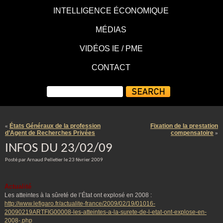
INTELLIGENCE ÉCONOMIQUE
MÉDIAS
VIDÉOS IE / PME
CONTACT
États Généraux de la profession
Fixation de la prestation
«
d’Agent de Recherches Privées
compensatoire
»
INFOS DU 23/02/09
Posté par Arnaud Pelletier le 23 février 2009
Actualité
Les atteintes à la sûreté de l’État ont explosé en 2008 :
http://www.lefigaro.fr/actualite-france/2009/02/19/01016-
20090219ARTFIG00008-les-atteintes-a-la-surete-de-l-etat-ont-explose-en-
2008-.php