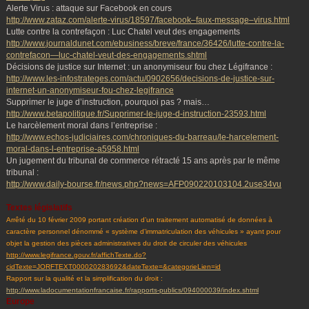
Alerte Virus : attaque sur Facebook en cours
http://www.zataz.com/alerte-virus/18597/facebook–faux-message–virus.html
Lutte contre la contrefaçon : Luc Chatel veut des engagements
http://www.journaldunet.com/ebusiness/breve/france/36426/lutte-contre-la-
contrefacon—luc-chatel-veut-des-engagements.shtml
Décisions de justice sur Internet : un anonymiseur fou chez Légifrance :
http://www.les-infostrateges.com/actu/0902656/decisions-de-justice-sur-
internet-un-anonymiseur-fou-chez-legifrance
Supprimer le juge d’instruction, pourquoi pas ? mais…
http://www.betapolitique.fr/Supprimer-le-juge-d-instruction-23593.html
Le harcèlement moral dans l’entreprise :
http://www.echos-judiciaires.com/chroniques-du-barreau/le-harcelement-
moral-dans-l-entreprise-a5958.html
Un jugement du tribunal de commerce rétracté 15 ans après par le même
tribunal :
http://www.daily-bourse.fr/news.php?news=AFP090220103104.2use34vu
Textes législatifs
Arrêté du 10 février 2009 portant création d’un traitement automatisé de données à
caractère personnel dénommé « système d’immatriculation des véhicules » ayant pour
objet la gestion des pièces administratives du droit de circuler des véhicules
http://www.legifrance.gouv.fr/affichTexte.do?
cidTexte=JORFTEXT000020283692&dateTexte=&categorieLien=id
Rapport sur la qualité et la simplification du droit :
http://www.ladocumentationfrancaise.fr/rapports-publics/094000039/index.shtml
Europe