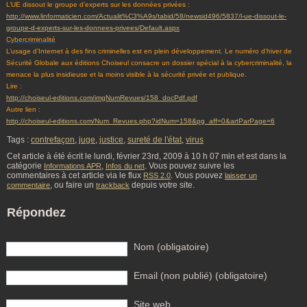
L’UE dissout le groupe d’experts sur les données privées :
http://www.linformaticien.com/Actualit%C3%A9s/tabid/58/newsid496/5837/l-ue-dissout-le-
groupe-d-experts-sur-les-donnees-privees/Default.aspx
Cybercriminalité
L’usage d’Internet à des fins criminelles est en plein développement. Le numéro d’hiver de
Sécurité Globale aux éditions Choiseul consacre un dossier spécial à la cybercriminalité, la
menace la plus insidieuse et la moins visible à la sécurité privée et publique.
Lire :
http://choiseul-editions.com/imgNumRevues/158_docPdf.pdf
Autre lien :
http://choiseul-editions.com/Num_Revues.php?idNum=158&pg_aff=0&artParPage=6
Tags :
contrefaçon
,
juge
,
justice
,
sureté de l'état
,
virus
Cet article à été écrit le lundi, février 23rd, 2009 à 10 h 07 min et est dans la
catégorie
,
. Vous pouvez suivre les
Informations APR
Infos du net
commentaires à cet article via le flux
. Vous pouvez
RSS 2.0
laisser un
, ou faire un
depuis votre site.
commentaire
trackback
Répondez
Nom (obligatoire)
Email (non publié) (obligatoire)
Site web