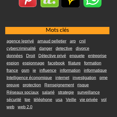
Mots clés
agence leprivé
arnaud pelletier
arp
cnil
cybercriminalité
danger
detective
divorce
données
Droit
Détective privé
enquete
entreprise
espion
espionnage
facebook
filature
formation
france
gsm
ie
influence
information
informatique
Intelligence économique
internet
investigation
pme
preuve
protection
Renseignement
risque
Réseaux sociaux
salarié
strategie
surveillance
sécurité
tpe
téléphone
usa
Veille
vie privée
vol
web
web 2.0