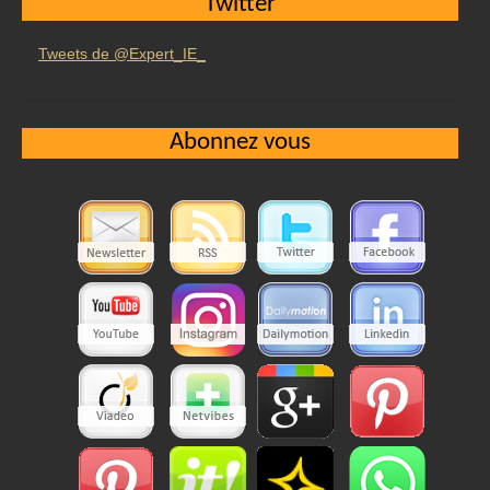
Twitter
Tweets de @Expert_IE_
Abonnez vous