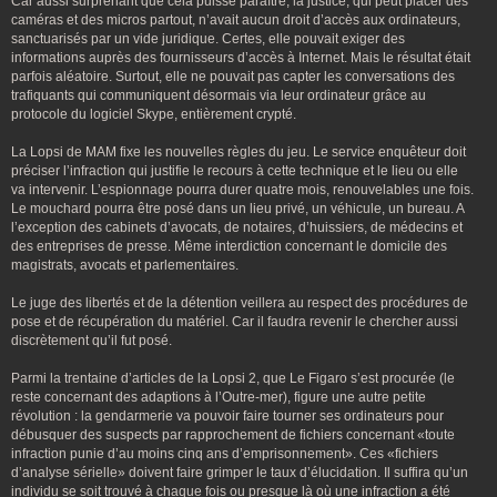
Car aussi surprenant que cela puisse paraître, la justice, qui peut placer des
caméras et des micros partout, n’avait aucun droit d’accès aux ordinateurs,
sanctuarisés par un vide juridique. Certes, elle pouvait exiger des
informations auprès des fournisseurs d’accès à Internet. Mais le résultat était
parfois aléatoire. Surtout, elle ne pouvait pas capter les conversations des
trafiquants qui communiquent désormais via leur ordinateur grâce au
protocole du logiciel Skype, entièrement crypté.
La Lopsi de MAM fixe les nouvelles règles du jeu. Le service enquêteur doit
préciser l’infraction qui justifie le recours à cette technique et le lieu ou elle
va intervenir. L’espionnage pourra durer quatre mois, renouvelables une fois.
Le mouchard pourra être posé dans un lieu privé, un véhicule, un bureau. A
l’exception des cabinets d’avocats, de notaires, d’huissiers, de médecins et
des entreprises de presse. Même interdiction concernant le domicile des
magistrats, avocats et parlementaires.
Le juge des libertés et de la détention veillera au respect des procédures de
pose et de récupération du matériel. Car il faudra revenir le chercher aussi
discrètement qu’il fut posé.
Parmi la trentaine d’articles de la Lopsi 2, que Le Figaro s’est procurée (le
reste concernant des adaptions à l’Outre-mer), figure une autre petite
révolution : la gendarmerie va pouvoir faire tourner ses ordinateurs pour
débusquer des suspects par rapprochement de fichiers concernant «toute
infraction punie d’au moins cinq ans d’emprisonnement». Ces «fichiers
d’analyse sérielle» doivent faire grimper le taux d’élucidation. Il suffira qu’un
individu se soit trouvé à chaque fois ou presque là où une infraction a été