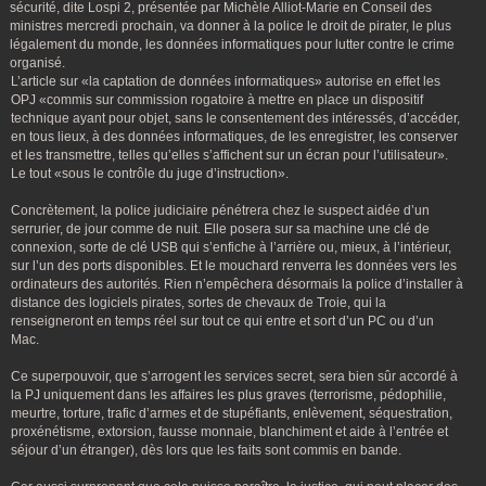
sécurité, dite Lospi 2, présentée par Michèle Alliot-Marie en Conseil des
ministres mercredi prochain, va donner à la police le droit de pirater, le plus
légalement du monde, les données informatiques pour lutter contre le crime
organisé.
L’article sur «la captation de données informatiques» autorise en effet les
OPJ «commis sur commission rogatoire à mettre en place un dispositif
technique ayant pour objet, sans le consentement des intéressés, d’accéder,
en tous lieux, à des données informatiques, de les enregistrer, les conserver
et les transmettre, telles qu’elles s’affichent sur un écran pour l’utilisateur».
Le tout «sous le contrôle du juge d’instruction».
Concrètement, la police judiciaire pénétrera chez le suspect aidée d’un
serrurier, de jour comme de nuit. Elle posera sur sa machine une clé de
connexion, sorte de clé USB qui s’enfiche à l’arrière ou, mieux, à l’intérieur,
sur l’un des ports disponibles. Et le mouchard renverra les données vers les
ordinateurs des autorités. Rien n’empêchera désormais la police d’installer à
distance des logiciels pirates, sortes de chevaux de Troie, qui la
renseigneront en temps réel sur tout ce qui entre et sort d’un PC ou d’un
Mac.
Ce superpouvoir, que s’arrogent les services secret, sera bien sûr accordé à
la PJ uniquement dans les affaires les plus graves (terrorisme, pédophilie,
meurtre, torture, trafic d’armes et de stupéfiants, enlèvement, séquestration,
proxénétisme, extorsion, fausse monnaie, blanchiment et aide à l’entrée et
séjour d’un étranger), dès lors que les faits sont commis en bande.