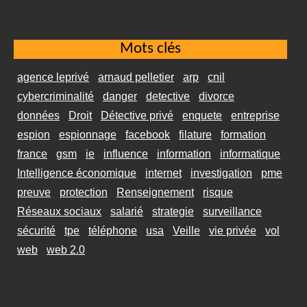
Mots clés
agence leprivé
arnaud pelletier
arp
cnil
cybercriminalité
danger
detective
divorce
données
Droit
Détective privé
enquete
entreprise
espion
espionnage
facebook
filature
formation
france
gsm
ie
influence
information
informatique
Intelligence économique
internet
investigation
pme
preuve
protection
Renseignement
risque
Réseaux sociaux
salarié
strategie
surveillance
sécurité
tpe
téléphone
usa
Veille
vie privée
vol
web
web 2.0