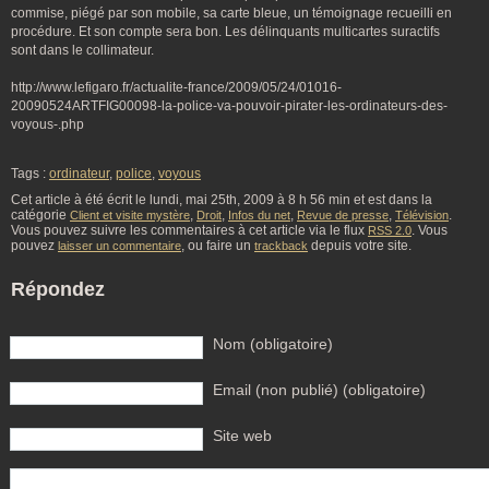
commise, piégé par son mobile, sa carte bleue, un témoignage recueilli en
procédure. Et son compte sera bon. Les délinquants multicartes suractifs
sont dans le collimateur.
http://www.lefigaro.fr/actualite-france/2009/05/24/01016-
20090524ARTFIG00098-la-police-va-pouvoir-pirater-les-ordinateurs-des-
voyous-.php
Tags :
ordinateur
,
police
,
voyous
Cet article à été écrit le lundi, mai 25th, 2009 à 8 h 56 min et est dans la
catégorie
,
,
,
,
.
Client et visite mystère
Droit
Infos du net
Revue de presse
Télévision
Vous pouvez suivre les commentaires à cet article via le flux
. Vous
RSS 2.0
pouvez
, ou faire un
depuis votre site.
laisser un commentaire
trackback
Répondez
Nom (obligatoire)
Email (non publié) (obligatoire)
Site web