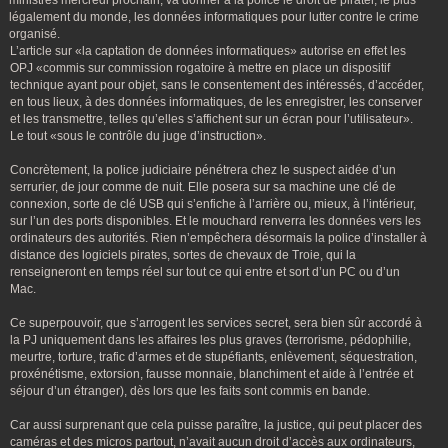
ministres mercredi prochain, va donner à la police le droit de pirater, le plus
légalement du monde, les données informatiques pour lutter contre le crime
organisé.
L’article sur «la captation de données informatiques» autorise en effet les
OPJ «commis sur commission rogatoire à mettre en place un dispositif
technique ayant pour objet, sans le consentement des intéressés, d’accéder,
en tous lieux, à des données informatiques, de les enregistrer, les conserver
et les transmettre, telles qu’elles s’affichent sur un écran pour l’utilisateur».
Le tout «sous le contrôle du juge d’instruction».
Concrètement, la police judiciaire pénétrera chez le suspect aidée d’un
serrurier, de jour comme de nuit. Elle posera sur sa machine une clé de
connexion, sorte de clé USB qui s’enfiche à l’arrière ou, mieux, à l’intérieur,
sur l’un des ports disponibles. Et le mouchard renverra les données vers les
ordinateurs des autorités. Rien n’empêchera désormais la police d’installer à
distance des logiciels pirates, sortes de chevaux de Troie, qui la
renseigneront en temps réel sur tout ce qui entre et sort d’un PC ou d’un
Mac.
Ce superpouvoir, que s’arrogent les services secret, sera bien sûr accordé à
la PJ uniquement dans les affaires les plus graves (terrorisme, pédophilie,
meurtre, torture, trafic d’armes et de stupéfiants, enlèvement, séquestration,
proxénétisme, extorsion, fausse monnaie, blanchiment et aide à l’entrée et
séjour d’un étranger), dès lors que les faits sont commis en bande.
Car aussi surprenant que cela puisse paraître, la justice, qui peut placer des
caméras et des micros partout, n’avait aucun droit d’accès aux ordinateurs,