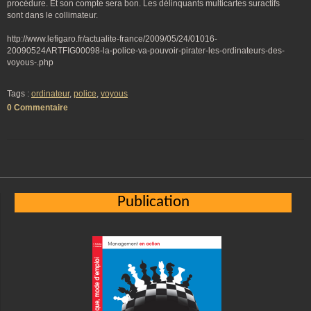
procédure. Et son compte sera bon. Les délinquants multicartes suractifs
sont dans le collimateur.
http://www.lefigaro.fr/actualite-france/2009/05/24/01016-
20090524ARTFIG00098-la-police-va-pouvoir-pirater-les-ordinateurs-des-
voyous-.php
Tags :
ordinateur
,
police
,
voyous
0 Commentaire
Publication