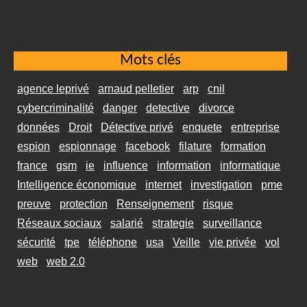
Mots clés
agence leprivé
arnaud pelletier
arp
cnil
cybercriminalité
danger
detective
divorce
données
Droit
Détective privé
enquete
entreprise
espion
espionnage
facebook
filature
formation
france
gsm
ie
influence
information
informatique
Intelligence économique
internet
investigation
pme
preuve
protection
Renseignement
risque
Réseaux sociaux
salarié
strategie
surveillance
sécurité
tpe
téléphone
usa
Veille
vie privée
vol
web
web 2.0