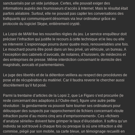
sanctuarisés par un vide juridique. Certes, elle pouvait exiger des
informations auprès des fournisseurs d’accès à Internet. Mais le résultat était
parfois aléatoire. Surtout, elle ne pouvait pas capter les conversations des
trafiquants qui communiquent désormais via leur ordinateur grâce au
protocole du logiciel Skype, entièrement crypté.
La Lopsi de MAM fixe les nouvelles règles du jeu. Le service enquêteur doit
préciser l’infraction qui justifie le recours à cette technique et le lieu ou elle
va intervenir. L’espionnage pourra durer quatre mois, renouvelables une fois.
Le mouchard pourra être posé dans un lieu privé, un véhicule, un bureau. A
l’exception des cabinets d’avocats, de notaires, d’huissiers, de médecins et
des entreprises de presse. Même interdiction concernant le domicile des
magistrats, avocats et parlementaires.
Le juge des libertés et de la détention veillera au respect des procédures de
pose et de récupération du matériel. Car il faudra revenir le chercher aussi
discrètement qu’il fut posé.
Parmi la trentaine d’articles de la Lopsi 2, que Le Figaro s’est procurée (le
reste concernant des adaptions à l’Outre-mer), figure une autre petite
révolution : la gendarmerie va pouvoir faire tourner ses ordinateurs pour
débusquer des suspects par rapprochement de fichiers concernant «toute
infraction punie d’au moins cinq ans d’emprisonnement». Ces «fichiers
d’analyse sérielle» doivent faire grimper le taux d’élucidation. Il suffira qu’un
individu se soit trouvé à chaque fois ou presque là où une infraction a été
commise, piégé par son mobile, sa carte bleue, un témoignage recueilli en