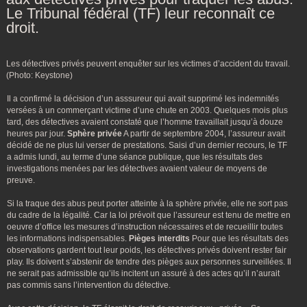
Le Tribunal fédéral (TF) leur reconnaît ce
droit.
Les détectives privés peuvent enquêter sur les victimes d’accident du travail.
(Photo: Keystone)
Il a confirmé la décision d’un asssureur qui avait supprimé les indemnités
versées à un commerçant victime d’une chute en 2003. Quelques mois plus
tard, des détectives avaient constaté que l’homme travaillait jusqu’à douze
heures par jour.
Sphère privée
A partir de septembre 2004, l’assureur avait
décidé de ne plus lui verser de prestations. Saisi d’un dernier recours, le TF
a admis lundi, au terme d’une séance publique, que les résultats des
investigations menées par les détectives avaient valeur de moyens de
preuve.
Si la traque des abus peut porter atteinte à la sphère privée, elle ne sort pas
du cadre de la légalité. Car la loi prévoit que l’assureur est tenu de mettre en
oeuvre d’office les mesures d’instruction nécessaires et de recueillir toutes
les informations indispensables.
Pièges interdits
Pour que les résultats des
observations gardent tout leur poids, les détectives privés doivent rester fair
play. Ils doivent s’abstenir de tendre des pièges aux personnes surveillées. Il
ne serait pas admissible qu’ils incitent un assuré à des actes qu’il n’aurait
pas commis sans l’intervention du détective.