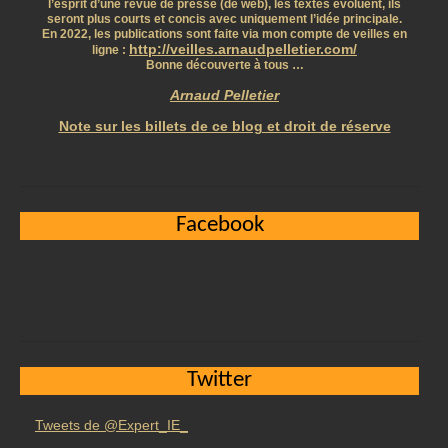
l’esprit d’une revue de presse (de web), les textes évoluent, ils
seront plus courts et concis avec uniquement l’idée principale.
En 2022, les publications sont faite via mon compte de veilles en
http://veilles.arnaudpelletier.com/
ligne :
Bonne découverte à tous …
Arnaud Pelletier
Note sur les billets de ce blog et droit de réserve
Facebook
Twitter
Tweets de @Expert_IE_