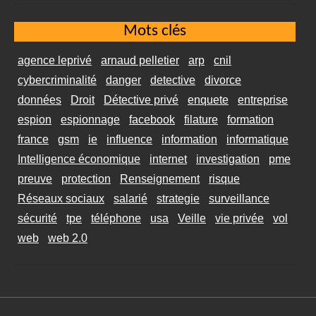
Mots clés
agence leprivé
arnaud pelletier
arp
cnil
cybercriminalité
danger
detective
divorce
données
Droit
Détective privé
enquete
entreprise
espion
espionnage
facebook
filature
formation
france
gsm
ie
influence
information
informatique
Intelligence économique
internet
investigation
pme
preuve
protection
Renseignement
risque
Réseaux sociaux
salarié
strategie
surveillance
sécurité
tpe
téléphone
usa
Veille
vie privée
vol
web
web 2.0