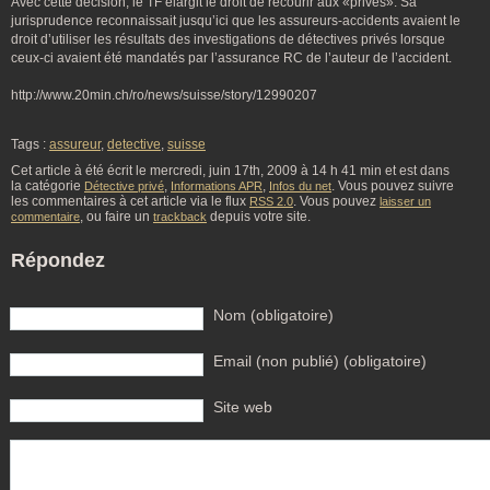
Avec cette décision, le TF élargit le droit de recourir aux «privés». Sa
jurisprudence reconnaissait jusqu’ici que les assureurs-accidents avaient le
droit d’utiliser les résultats des investigations de détectives privés lorsque
ceux-ci avaient été mandatés par l’assurance RC de l’auteur de l’accident.
http://www.20min.ch/ro/news/suisse/story/12990207
Tags :
assureur
,
detective
,
suisse
Cet article à été écrit le mercredi, juin 17th, 2009 à 14 h 41 min et est dans
la catégorie
,
,
. Vous pouvez suivre
Détective privé
Informations APR
Infos du net
les commentaires à cet article via le flux
. Vous pouvez
RSS 2.0
laisser un
, ou faire un
depuis votre site.
commentaire
trackback
Répondez
Nom (obligatoire)
Email (non publié) (obligatoire)
Site web