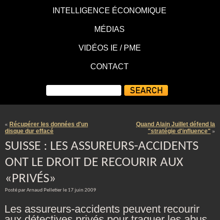
INTELLIGENCE ÉCONOMIQUE
MÉDIAS
VIDÉOS IE / PME
CONTACT
Récupérer les données d'un
Quand Alain Juillet défend la
«
disque dur effacé
"stratégie d'influence"
»
SUISSE : LES ASSUREURS-ACCIDENTS
ONT LE DROIT DE RECOURIR AUX
«PRIVÉS»
Posté par Arnaud Pelletier le 17 juin 2009
Les assureurs-accidents peuvent recourir
aux détectives privés pour traquer les abus.