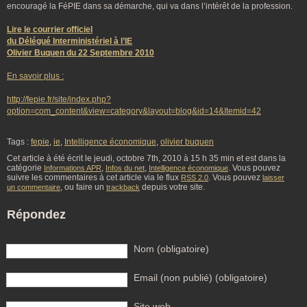
encouragé la FéPIE dans sa démarche, qui va dans l’intérêt de la profession.
Lire le courrier officiel
du Délégué Interministériel à l’IE
Olivier Buquen du 22 Septembre 2010
En savoir plus :
http://fepie.fr/site/index.php?
option=com_content&view=category&layout=blog&id=14&Itemid=42
Tags :
fepie
,
ie
,
Intelligence économique
,
olivier buquen
Cet article à été écrit le jeudi, octobre 7th, 2010 à 15 h 35 min et est dans la
catégorie
,
,
. Vous pouvez
Informations APR
Infos du net
Intelligence économique
suivre les commentaires à cet article via le flux
. Vous pouvez
RSS 2.0
laisser
, ou faire un
depuis votre site.
un commentaire
trackback
Répondez
Nom (obligatoire)
Email (non publié) (obligatoire)
Site web