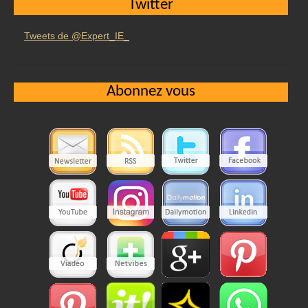
Twitter
Tweets de @Expert_IE_
Abonnez vous