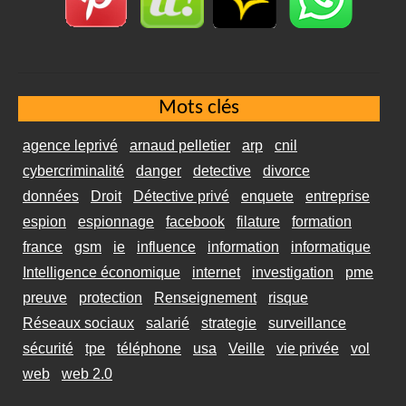
Mots clés
agence leprivé
arnaud pelletier
arp
cnil
cybercriminalité
danger
detective
divorce
données
Droit
Détective privé
enquete
entreprise
espion
espionnage
facebook
filature
formation
france
gsm
ie
influence
information
informatique
Intelligence économique
internet
investigation
pme
preuve
protection
Renseignement
risque
Réseaux sociaux
salarié
strategie
surveillance
sécurité
tpe
téléphone
usa
Veille
vie privée
vol
web
web 2.0