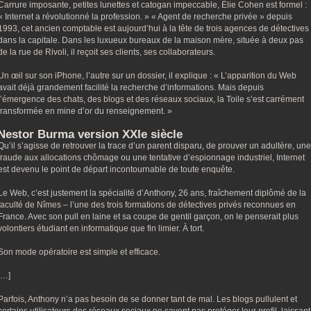
Carrure imposante, petites lunettes et catogan impeccable, Élie Cohen est formel :
« Internet a révolutionné la profession. » « Agent de recherche privée » depuis
1993, cet ancien comptable est aujourd’hui à la tête de trois agences de détectives
dans la capitale. Dans les luxueux bureaux de la maison mère, située à deux pas
de la rue de Rivoli, il reçoit ses clients, ses collaborateurs.
Un œil sur son iPhone, l’autre sur un dossier, il explique : « L’apparition du Web
avait déjà grandement facilité la recherche d’informations. Mais depuis
l’émergence des chats, des blogs et des réseaux sociaux, la Toile s’est carrément
transformée en mine d’or du renseignement. »
Nestor Burma version XXIe siècle
Qu’il s’agisse de retrouver la trace d’un parent disparu, de prouver un adultère, une
fraude aux allocations chômage ou une tentative d’espionnage industriel, Internet
est devenu le point de départ incontournable de toute enquête.
Le Web, c’est justement la spécialité d’Anthony, 26 ans, fraîchement diplômé de la
faculté de Nîmes – l’une des trois formations de détectives privés reconnues en
France. Avec son pull en laine et sa coupe de gentil garçon, on le penserait plus
volontiers étudiant en informatique que fin limier. À tort.
Son mode opératoire est simple et efficace.
[…]
Parfois, Anthony n’a pas besoin de se donner tant de mal. Les blogs pullulent et