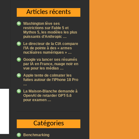
Articles récents
Washington lève ses
restrictions sur Fable 5 et
Mythos 5, les modèles les plus
puissants d’Anthropic …
Le directeur de la CIA compare
l’IA de pointe à des « armes
nucléaires numériques » …
Google va lancer ses résumés
par IA en France, nuage noir en
vue pour les médias …
Apple tente de colmater les
fuites autour de l’iPhone 18 Pro
…
La Maison-Blanche demande à
OpenAI de retarder GPT-5.6
pour examen …
Catégories
Benchmarking