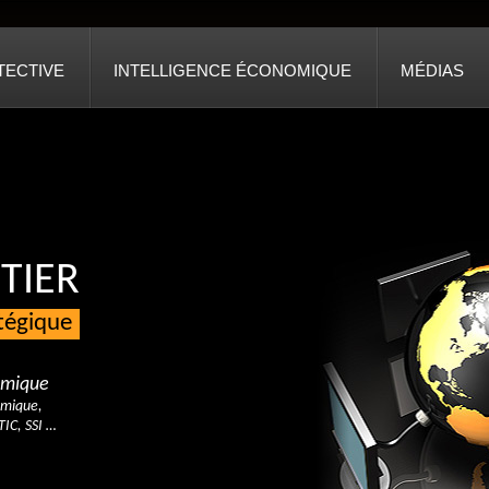
TECTIVE
INTELLIGENCE ÉCONOMIQUE
MÉDIAS
TIER
atégique
nomique
omique,
TIC, SSI …