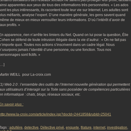
certains utilisateurs des réseaux sociaux ne savent pas protéger leur profil, laissant
ainsi apparentes aux yeux de tous des informations très personnelles. « Les ados
sont les plus intéressants, ils racontent toute leur vie sur Internet. Les adultes sont
plus méfiants, analyse l’expert. D’une manière générale, les gens savent quand
même de mieux en mieux verrouiller leurs informations. D’où l’intérêt d’avoir de
faux profils. »
En apparence, rien n’arrête les limiers du Net. Quand on lui pose la question, Élie
Cohen se défend de toute intrusion illégale dans la vie d’autrui : « On ne fait pas
n’importe quoi. Toutes nos actions s’inscrivent dans un cadre légal. Nous
n’usurpons jamais l’identité d’une personne, ou une fonction. Tous nos
personnages sont fictifs. »
[…]
Martin WEILL pour La-croix.com
(1) Web 2.0 : l’ensemble des outils de l’Internet nouvelle génération qui permettent
aux utilisateurs d’interagir sur la Toile sans posséder de compétences particulières
en informatique : chats, blogs, réseaux sociaux, etc.
En savoir plus :
http://www.la-croix.com/article/index.jsp?docId=2441858&rubId=25041
Tags :
adultère
,
detective
,
Détective privé
,
enquete
,
filature
,
internet
,
investigation
,