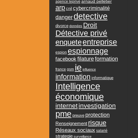
arnaud pelletier
agence leprivé
arp
cybercriminalité
cnil
detective
danger
Droit
divorce
données
Détective privé
entreprise
enquete
espionnage
espion
formation
facebook
filature
ie
france
gsm
influence
information
informatique
Intelligence
économique
internet
investigation
pme
protection
preuve
risque
Renseignement
Réseaux sociaux
salarié
strategie
surveillance