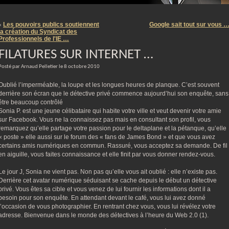
m
Les pouvoirs publics soutiennent
Google sait tout sur vous 
«
la création du Syndicat des
Professionnels de l'IE …
FILATURES SUR INTERNET …
Posté par Arnaud Pelletier le 8 octobre 2010
Oublié l’imperméable, la loupe et les longues heures de planque. C’est souvent
derrière son écran que le détective privé commence aujourd’hui son enquête, sans
être beaucoup contrôlé
Sonia P. est une jeune célibataire qui habite votre ville et veut devenir votre amie
sur Facebook. Vous ne la connaissez pas mais en consultant son profil, vous
remarquez qu’elle partage votre passion pour le deltaplane et la pétanque, qu’elle
« poste » elle aussi sur le forum des « fans de James Bond » et que vous avez
certains amis numériques en commun. Rassuré, vous acceptez sa demande. De fil
en aiguille, vous faites connaissance et elle finit par vous donner rendez-vous.
Le jour J, Sonia ne vient pas. Non pas qu’elle vous ait oublié : elle n’existe pas.
Derrière cet avatar numérique séduisant se cache depuis le début un détective
privé. Vous êtes sa cible et vous venez de lui fournir les informations dont il a
besoin pour son enquête. En attendant devant le café, vous lui avez donné
l’occasion de vous photographier. En rentrant chez vous, vous lui révélez votre
adresse. Bienvenue dans le monde des détectives à l’heure du Web 2.0 (1).