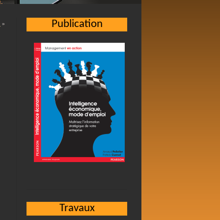
Publication
…
»
Travaux