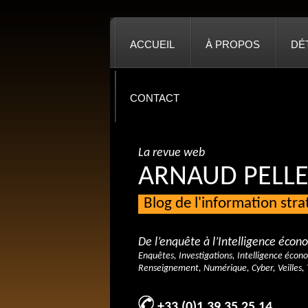
ACCUEIL
À PROPOS
DÉ
CONTACT
La revue web
ARNAUD PELLE
Blog de l'information str
De l’enquête à l’Intelligence éco
Enquêtes, Investigations, Intelligence écon
Renseignement, Numérique, Cyber, Veilles, 
+33 (0)1 39 35 25 14