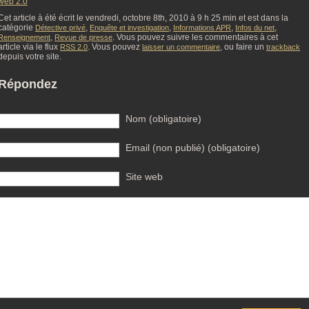
web 2.0
Cet article à été écrit le vendredi, octobre 8th, 2010 à 9 h 25 min et est dans la
catégorie
,
,
,
,
Détective privé
Enquête et investigation
Informations APR
Infos du net
,
. Vous pouvez suivre les commentaires à cet
Renseignement
Revue de presse
article via le flux
. Vous pouvez
, ou faire un
RSS 2.0
laisser un commentaire
trackback
depuis votre site.
Répondez
Nom (obligatoire)
Email (non publié) (obligatoire)
Site web