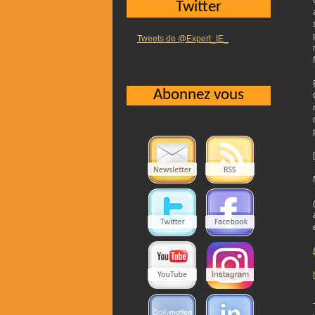
Twitter
Tweets de @Expert_IE_
Abonnez vous