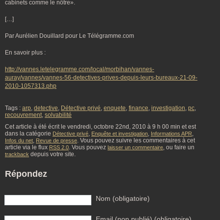
cabinets comme le nôtre».
[…]
Par Aurélien Douillard pour Le Télégramme.com
En savoir plus :
http://vannes.letelegramme.com/local/morbihan/vannes-
auray/vannes/vannes-56-detectives-prives-depuis-leurs-bureaux-21-09-
2010-1057313.php
Tags :
arp
,
detective
,
Détective privé
,
enquete
,
finance
,
investigation
,
pc
,
recouvrement
,
solvabilité
Cet article à été écrit le vendredi, octobre 22nd, 2010 à 9 h 00 min et est
dans la catégorie
,
,
,
Détective privé
Enquête et investigation
Informations APR
,
. Vous pouvez suivre les commentaires à cet
Infos du net
Revue de presse
article via le flux
. Vous pouvez
, ou faire un
RSS 2.0
laisser un commentaire
depuis votre site.
trackback
Répondez
Nom (obligatoire)
Email (non publié) (obligatoire)