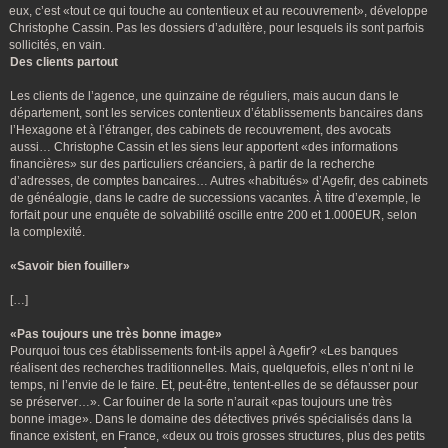
eux, c’est «tout ce qui touche au contentieux et au recouvrement», développe
Christophe Cassin. Pas les dossiers d’adultère, pour lesquels ils sont parfois
sollicités, en vain.
Des clients partout
Les clients de l’agence, une quinzaine de réguliers, mais aucun dans le
département, sont les services contentieux d’établissements bancaires dans
l’Hexagone et à l’étranger, des cabinets de recouvrement, des avocats
aussi… Christophe Cassin et les siens leur apportent «des informations
financières» sur des particuliers créanciers, à partir de la recherche
d’adresses, de comptes bancaires… Autres «habitués» d’Agefir, des cabinets
de généalogie, dans le cadre de successions vacantes. À titre d’exemple, le
forfait pour une enquête de solvabilité oscille entre 200 et 1.000EUR, selon
la complexité.
«Savoir bien fouiller»
[…]
«Pas toujours une très bonne image»
Pourquoi tous ces établissements font-ils appel à Agefir? «Les banques
réalisent des recherches traditionnelles. Mais, quelquefois, elles n’ont ni le
temps, ni l’envie de le faire. Et, peut-être, tentent-elles de se défausser pour
se préserver…». Car fouiner de la sorte n’aurait «pas toujours une très
bonne image». Dans le domaine des détectives privés spécialisés dans la
finance existent, en France, «deux ou trois grosses structures, plus des petits