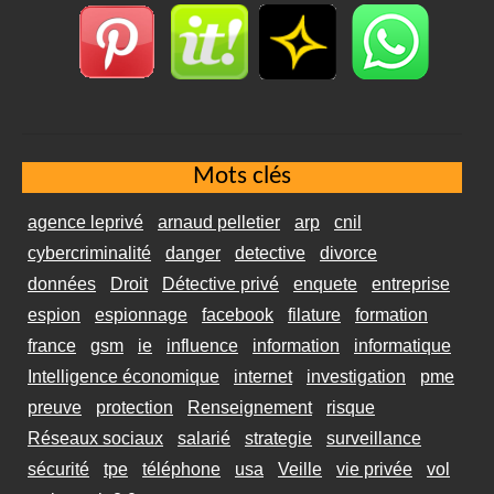
Mots clés
agence leprivé
arnaud pelletier
arp
cnil
cybercriminalité
danger
detective
divorce
données
Droit
Détective privé
enquete
entreprise
espion
espionnage
facebook
filature
formation
france
gsm
ie
influence
information
informatique
Intelligence économique
internet
investigation
pme
preuve
protection
Renseignement
risque
Réseaux sociaux
salarié
strategie
surveillance
sécurité
tpe
téléphone
usa
Veille
vie privée
vol