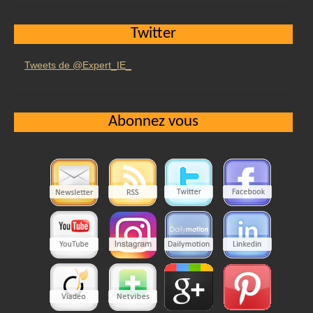
Twitter
Tweets de @Expert_IE_
Abonnez vous