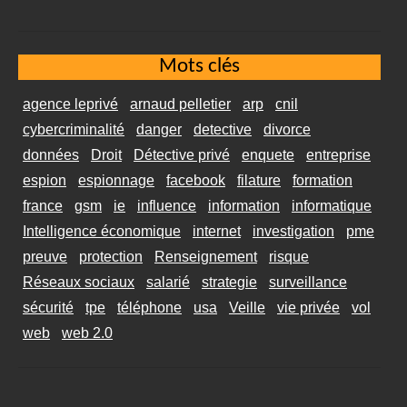
Mots clés
agence leprivé
arnaud pelletier
arp
cnil
cybercriminalité
danger
detective
divorce
données
Droit
Détective privé
enquete
entreprise
espion
espionnage
facebook
filature
formation
france
gsm
ie
influence
information
informatique
Intelligence économique
internet
investigation
pme
preuve
protection
Renseignement
risque
Réseaux sociaux
salarié
strategie
surveillance
sécurité
tpe
téléphone
usa
Veille
vie privée
vol
web
web 2.0