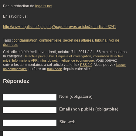
Par la rédaction de
legalis.net
En savoir plus :
http://www.legalis.net/spip.php?page=breves-article&id_article=3241
Tags :
condamnation
,
confidentielle
,
secret des affaires
,
tribunal
,
vol de
données
Cet article à été écrit le vendredi, octobre 7th, 2011 à 8 h 56 min et est dans
la catégorie
,
,
,
Détective privé
Droit
Enquête et investigation
information détective
,
,
,
. Vous pouvez
privé
Informations APR
Infos du net
Intelligence économique
suivre les commentaires à cet article via le flux
. Vous pouvez
RSS 2.0
laisser
, ou faire un
depuis votre site.
un commentaire
trackback
Répondez
Nom (obligatoire)
Email (non publié) (obligatoire)
Site web