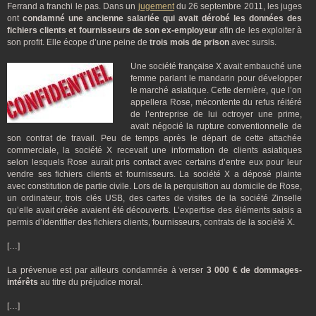
Ferrand a franchi le pas. Dans un
jugement
du 26 septembre 2011, les juges
ont
condamné une ancienne salariée qui avait dérobé les données des
fichiers clients et fournisseurs de son ex-employeur
afin de les exploiter à
son profit. Elle écope d’une peine de
trois mois de prison
avec sursis.
Une société française X avait embauché une
femme parlant le mandarin pour développer
le marché asiatique. Cette dernière, que l’on
appellera Rose, mécontente du refus réitéré
de l’entreprise de lui octroyer une prime,
avait négocié la rupture conventionnelle de
son contrat de travail. Peu de temps après le départ de cette attachée
commerciale, la société X recevait une information de clients asiatiques
selon lesquels Rose aurait pris contact avec certains d’entre eux pour leur
vendre ses fichiers clients et fournisseurs. La société X a déposé plainte
avec constitution de partie civile. Lors de la perquisition au domicile de Rose,
un ordinateur, trois clés USB, des cartes de visites de la société Zinselle
qu’elle avait créée avaient été découverts. L’expertise des éléments saisis a
permis d’identifier des fichiers clients, fournisseurs, contrats de la société X.
[…]
La prévenue est par ailleurs condamnée à verser
3 000 € de dommages-
intérêts
au titre du préjudice moral.
[…]