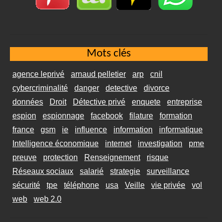
Mots clés
agence leprivé
arnaud pelletier
arp
cnil
cybercriminalité
danger
detective
divorce
données
Droit
Détective privé
enquete
entreprise
espion
espionnage
facebook
filature
formation
france
gsm
ie
influence
information
informatique
Intelligence économique
internet
investigation
pme
preuve
protection
Renseignement
risque
Réseaux sociaux
salarié
strategie
surveillance
sécurité
tpe
téléphone
usa
Veille
vie privée
vol
web
web 2.0