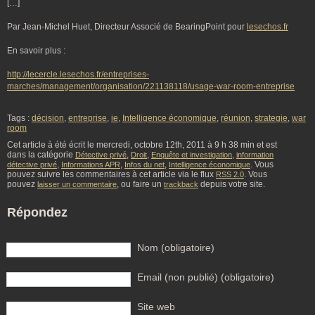
[…]
Par Jean-Michel Huet, Directeur Associé de BearingPoint pour
lesechos.fr
En savoir plus :
http://lecercle.lesechos.fr/entreprises-
marches/management/organisation/221138118/usage-war-room-entreprise
Tags :
décision
,
entreprise
,
ie
,
Intelligence économique
,
réunion
,
strategie
,
war
room
Cet article à été écrit le mercredi, octobre 12th, 2011 à 9 h 38 min et est
dans la catégorie
,
,
,
Détective privé
Droit
Enquête et investigation
information
,
,
,
. Vous
détective privé
Informations APR
Infos du net
Intelligence économique
pouvez suivre les commentaires à cet article via le flux
. Vous
RSS 2.0
pouvez
, ou faire un
depuis votre site.
laisser un commentaire
trackback
Répondez
Nom (obligatoire)
Email (non publié) (obligatoire)
Site web