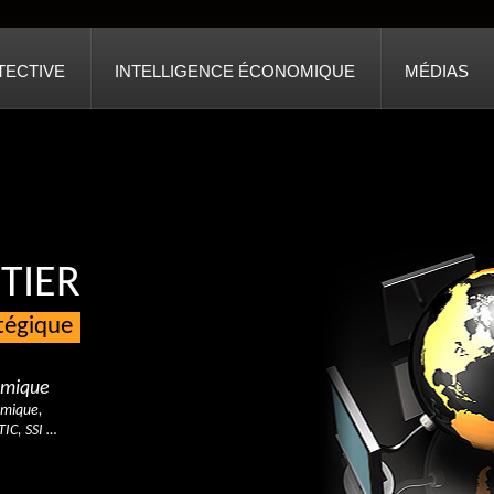
TECTIVE
INTELLIGENCE ÉCONOMIQUE
MÉDIAS
TIER
atégique
nomique
omique,
TIC, SSI …