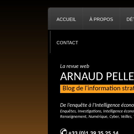
ACCUEIL
À PROPOS
DÉ
CONTACT
La revue web
ARNAUD PELLE
Blog de l'information str
De l’enquête à l’Intelligence éco
Enquêtes, Investigations, Intelligence écon
Renseignement, Numérique, Cyber, Veilles, 
+33 (0)1 39 35 25 14