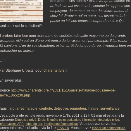
demandent ses clients?
«Prouver qu’un salarié en
arrêt de travail est en train, comme le suppose son
employeur, de monter un mur de clôture autour de
chez lui. Prouver qu’un autre, soit disant malade,
passe en fait son temps à couper du bois.»
Qui
sont ceux qui le sollicitent?
Il préfère taire leur nom mais parle de sociétés
«de taille moyenne ou de grands
groupes». «Un patron d’une entreprise de terrassement par exemple. Il fait rouler
25 camions. L’un de ses chauffeurs est en arrêt de longue durée, il voudrait bien en
embaucher un autre.»
[…]
Par Stéphane Urbajtel pour
charentelibre.fr
En savoir plus :
source
http://www.charentelibre.fr/2011/11/16/arrets-maladie-poussee-de-
fievre,1065230.php
Tags :
arp
,
arrêt maladie
,
contrôle
,
detective
,
enquêteur
,
filature
,
surveillance
Cet article à été écrit le jeudi, novembre 17th, 2011 à 12 h 01 min et est dans la
catégorie
,
,
,
,
Détective privé
Droit
Enquête et investigation
information détective privé
,
,
. Vous pouvez suivre les
Informations APR
Infos du net
Intelligence économique
commentaires à cet article via le flux
. Vous pouvez
,
RSS 2.0
laisser un commentaire