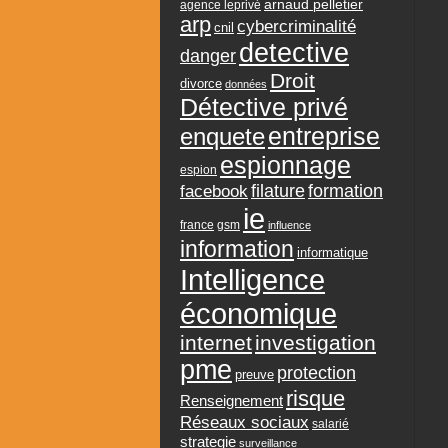
arnaud pelletier
agence leprivé
arp
cybercriminalité
cnil
detective
danger
Droit
divorce
données
Détective privé
entreprise
enquete
espionnage
espion
formation
facebook
filature
ie
france
gsm
influence
information
informatique
Intelligence
économique
internet
investigation
pme
protection
preuve
risque
Renseignement
Réseaux sociaux
salarié
strategie
surveillance