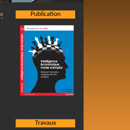
Publication
es
…
»
n
Travaux