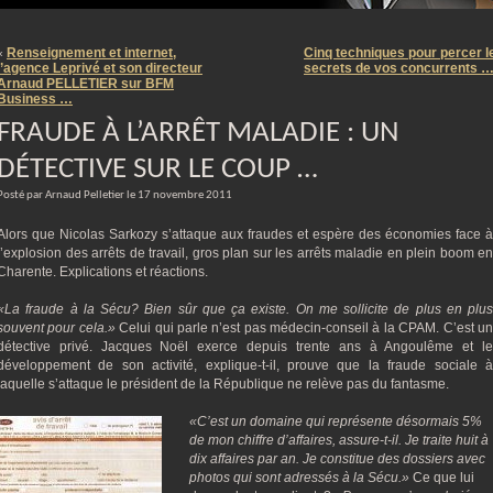
m
Renseignement et internet,
Cinq techniques pour percer l
«
l’agence Leprivé et son directeur
secrets de vos concurrents 
Arnaud PELLETIER sur BFM
Business …
FRAUDE À L’ARRÊT MALADIE : UN
DÉTECTIVE SUR LE COUP …
Posté par Arnaud Pelletier le 17 novembre 2011
Alors que Nicolas Sarkozy s’attaque aux fraudes et espère des économies face à
l’explosion des arrêts de travail, gros plan sur les arrêts maladie en plein boom en
Charente. Explications et réactions.
«La fraude à la Sécu? Bien sûr que ça existe. On me sollicite de plus en plus
souvent pour cela.»
Celui qui parle n’est pas médecin-conseil à la CPAM. C’est u
détective privé. Jacques Noël exerce depuis trente ans à Angoulême et le
développement de son activité, explique-t-il, prouve que la fraude sociale à
laquelle s’attaque le président de la République ne relève pas du fantasme.
«C’est un domaine qui représente désormais 5%
de mon chiffre d’affaires, assure-t-il. Je traite huit à
dix affaires par an. Je constitue des dossiers avec
photos qui sont adressés à la Sécu.»
Ce que lui