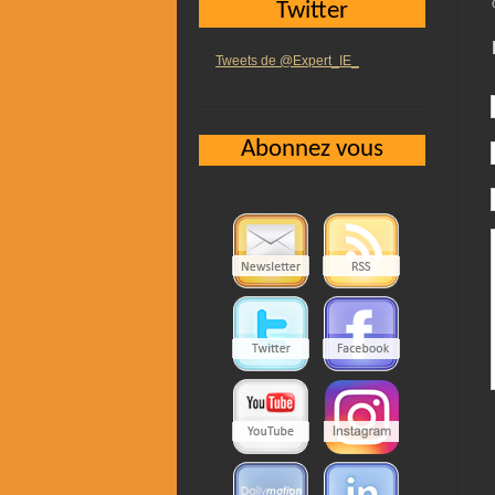
Twitter
Tweets de @Expert_IE_
Abonnez vous