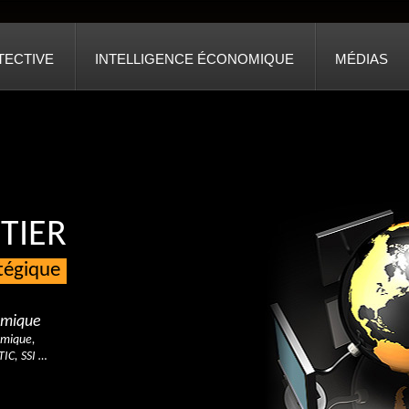
TECTIVE
INTELLIGENCE ÉCONOMIQUE
MÉDIAS
TIER
atégique
nomique
omique,
TIC, SSI …