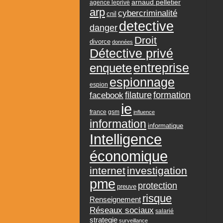
arnaud pelletier
agence leprivé
arp
cybercriminalité
cnil
detective
danger
Droit
divorce
données
Détective privé
entreprise
enquete
espionnage
espion
formation
facebook
filature
ie
france
gsm
influence
information
informatique
Intelligence
économique
internet
investigation
pme
protection
preuve
risque
Renseignement
Réseaux sociaux
salarié
strategie
surveillance