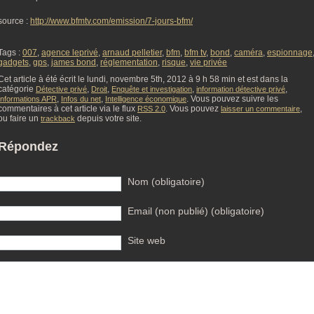
source :
http://www.bfmtv.com/emission/7-jours-bfm/
Tags :
007
,
agence leprivé
,
arnaud pelletier
,
bfm
,
bfm tv
,
bond
,
caméra
,
espionnage
gadgets
,
gps
,
james bond
,
réglementation
,
risque
,
vie privée
Cet article à été écrit le lundi, novembre 5th, 2012 à 9 h 58 min et est dans la
catégorie
,
,
,
,
Détective privé
Droit
Enquête et investigation
information détective privé
,
,
. Vous pouvez suivre les
Informations APR
Infos du net
Intelligence économique
commentaires à cet article via le flux
. Vous pouvez
,
RSS 2.0
laisser un commentaire
ou faire un
depuis votre site.
trackback
Répondez
Nom (obligatoire)
Email (non publié) (obligatoire)
Site web