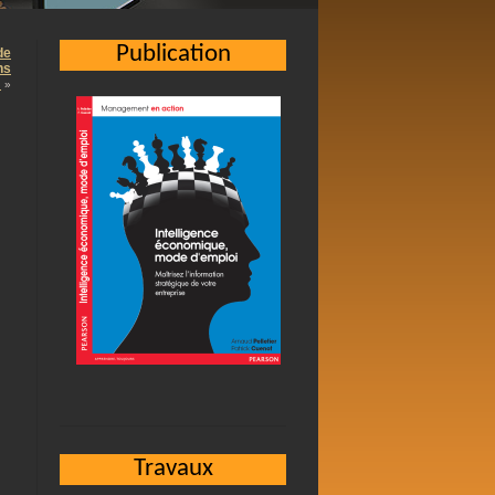
Publication
de
ns
…
»
Travaux