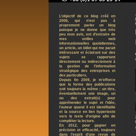
contact@arnaudpelletier.co
L’objectif de ce blog créé en
2006, qui n’est pas à
proprement parler un blog
puisque je ne donne que très
peu mon avis, est d’extraire de
mes veilles web
informationnelles quotidiennes,
un article, un billet qui me parait
intéressant et éclairant sur des
sujets se rapportant
directement ou indirectement à
la gestion de l’information
stratégique des entreprises et
des particuliers.
Depuis fin 2009, je m’efforce
que la forme des publications
soit toujours la même ; un titre,
éventuellement une image, un
ou des extrait(s) pour
appréhender le sujet et l’idée,
l’auteur quand il est identifiable
et la source en lien hypertexte
vers le texte d’origine afin de
compléter la lecture.
En 2012, pour gagner en
précision et efficacité, toujours
dans l’esprit d’une revue de