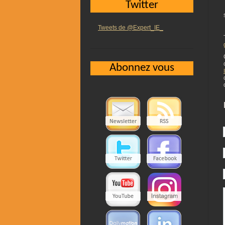
Twitter
Tweets de @Expert_IE_
Abonnez vous