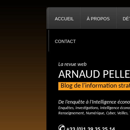
ACCUEIL
À PROPOS
DÉ
CONTACT
La revue web
ARNAUD PELLE
Blog de l'information str
De l’enquête à l’Intelligence éco
Enquêtes, Investigations, Intelligence écon
Renseignement, Numérique, Cyber, Veilles, 
+33 (0)1 39 35 25 14