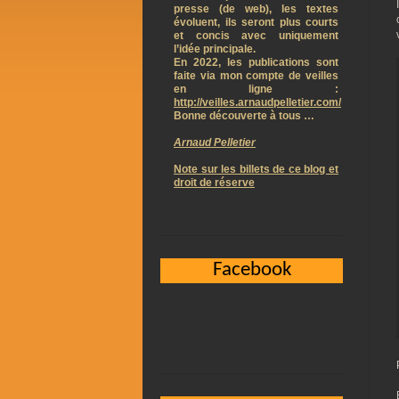
presse (de web), les textes
évoluent, ils seront plus courts
et concis avec uniquement
l’idée principale.
En 2022, les publications sont
faite via mon compte de veilles
en ligne :
http://veilles.arnaudpelletier.com/
Bonne découverte à tous …
Arnaud Pelletier
Note sur les billets de ce blog et
droit de réserve
Facebook