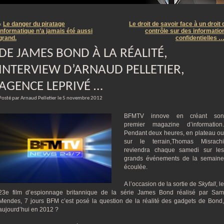
m
Le danger du piratage
Le droit de savoir face à un droit 
«
informatique n’a jamais été aussi
contrôle sur des informatio
grand.
confidentielles 
DE JAMES BOND À LA RÉALITÉ,
INTERVIEW D’ARNAUD PELLETIER,
AGENCE LEPRIVÉ …
Posté par Arnaud Pelletier le 5 novembre 2012
BFMTV innove en créant son
premier magazine d’information.
Pendant deux heures, en plateau ou
sur le terrain,Thomas Misrachi
reviendra chaque samedi sur les
grands événements de la semaine
écoulée.
A l’occasion de la sortie de
Skyfall
, le
23e film d’espionnage britannique de la série James Bond réalisé par Sam
Mendes, 7 jours BFM c’est posé la question de la réalité des gadgets de Bond,
aujourd’hui en 2012 ?