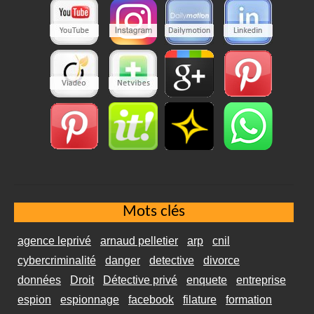
Mots clés
agence leprivé
arnaud pelletier
arp
cnil
cybercriminalité
danger
detective
divorce
données
Droit
Détective privé
enquete
entreprise
espion
espionnage
facebook
filature
formation