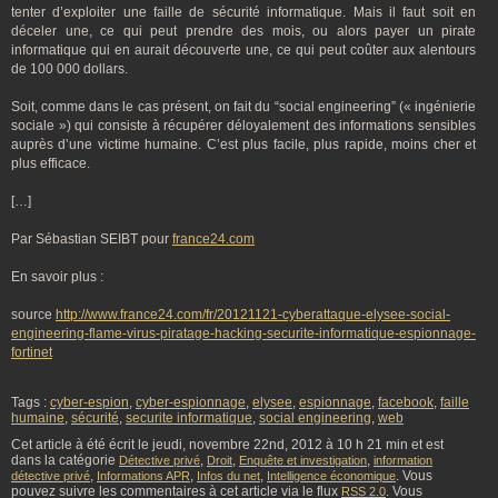
tenter d’exploiter une faille de sécurité informatique. Mais il faut soit en
déceler une, ce qui peut prendre des mois, ou alors payer un pirate
informatique qui en aurait découverte une, ce qui peut coûter aux alentours
de 100 000 dollars.
Soit, comme dans le cas présent, on fait du “social engineering” (« ingénierie
sociale ») qui consiste à récupérer déloyalement des informations sensibles
auprès d’une victime humaine. C’est plus facile, plus rapide, moins cher et
plus efficace.
[…]
Par Sébastian SEIBT pour
france24.com
En savoir plus :
source
http://www.france24.com/fr/20121121-cyberattaque-elysee-social-
engineering-flame-virus-piratage-hacking-securite-informatique-espionnage-
fortinet
Tags :
cyber-espion
,
cyber-espionnage
,
elysee
,
espionnage
,
facebook
,
faille
humaine
,
sécurité
,
securite informatique
,
social engineering
,
web
Cet article à été écrit le jeudi, novembre 22nd, 2012 à 10 h 21 min et est
dans la catégorie
,
,
,
Détective privé
Droit
Enquête et investigation
information
,
,
,
. Vous
détective privé
Informations APR
Infos du net
Intelligence économique
pouvez suivre les commentaires à cet article via le flux
. Vous
RSS 2.0