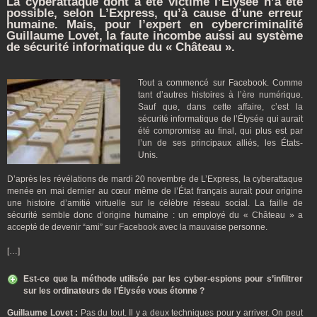
La cyberattaque dont a été victime l’Élysée n’a été
possible, selon L’Express, qu’à cause d’une erreur
humaine. Mais, pour l’expert en cybercriminalité
Guillaume Lovet, la faute incombe aussi au système
de sécurité informatique du « Château ».
Tout a commencé sur Facebook. Comme
tant d’autres histoires à l’ère numérique.
Sauf que, dans cette affaire, c’est la
sécurité informatique de l’Élysée qui aurait
été compromise au final, qui plus est par
l’un de ses principaux alliés, les États-
Unis.
D’après les révélations de mardi 20 novembre de L’Express, la cyberattaque
menée en mai dernier au cœur même de l’État français aurait pour origine
une histoire d’amitié virtuelle sur le célèbre réseau social. La faille de
sécurité semble donc d’origine humaine : un employé du « Château » a
accepté de devenir “ami” sur Facebook avec la mauvaise personne.
[…]
Est-ce que la méthode utilisée par les cyber-espions pour s’infiltrer
sur les ordinateurs de l’Élysée vous étonne ?
G
uillaume Lovet :
Pas du tout. Il y a deux techniques pour y arriver. On peut