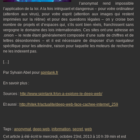
l’anonymat rend impossible
l’application de la loi. A la fois intriguant et dangereux – pour votre ordinateur
(attention aux virus), pour votre esprit (attention aux images qui restent
imprimées sur la rétine) et pour des questions légales – on y croise bon
nombre de projets et d’espaces qui, s’ils sont bien réels, franchissent sans
vergogne le domaine des lois internationales. Ces sites ont une adresse en
.onion – le reste étant généralement composée d’une suite de chiffres et de
lettres désordonnées – et il est nécessaire de disposer d’un navigateur
spécifique pour les atteindre, raison pour laquelle les moteurs de recherche
ne les indexent pas.
[…]
Par Sylvain Abel pour
spintank.fr
En savoir plus :
Sources :
http://www.spintank.fr/on-a-explore-le-deep-web/
Et aussi :
http://hitek.fr/actualite/deep-web-face-cachee-internet_259
Tags :
anonymat
,
deep web
,
information
,
secret
,
web
Cet article à été écrit le mercredi, octobre 23rd, 2013 à 10 h 39 min et est