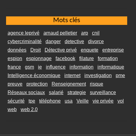
Mots clés
agence leprivé
arnaud pelletier
arp
cnil
cybercriminalité
danger
detective
divorce
données
Droit
Détective privé
enquete
entreprise
espion
espionnage
facebook
filature
formation
france
gsm
ie
influence
information
informatique
Intelligence économique
internet
investigation
pme
preuve
protection
Renseignement
risque
Réseaux sociaux
salarié
strategie
surveillance
sécurité
tpe
téléphone
usa
Veille
vie privée
vol
web
web 2.0