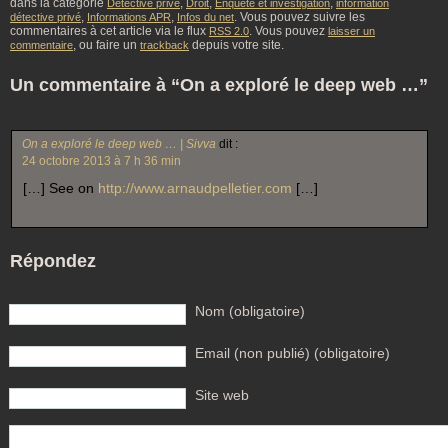
dans la catégorie
,
,
,
Détective privé
Droit
Enquête et investigation
information
,
,
. Vous pouvez suivre les
détective privé
Informations APR
Infos du net
commentaires à cet article via le flux
. Vous pouvez
RSS 2.0
laisser un
, ou faire un
depuis votre site.
commentaire
trackback
Un commentaire à “On a exploré le deep web …”
On a exploré le deep web … | Sivva
dit :
24 octobre 2013 à 7 h 36 min
[…] See on
http://www.arnaudpelletier.com
[…]
Répondez
Nom (obligatoire)
Email (non publié) (obligatoire)
Site web