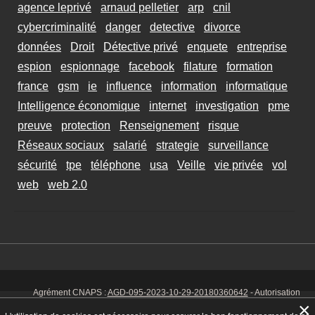
agence leprivé
arnaud pelletier
arp
cnil
cybercriminalité
danger
detective
divorce
données
Droit
Détective privé
enquete
entreprise
espion
espionnage
facebook
filature
formation
france
gsm
ie
influence
information
informatique
Intelligence économique
internet
investigation
pme
preuve
protection
Renseignement
risque
Réseaux sociaux
salarié
strategie
surveillance
sécurité
tpe
téléphone
usa
Veille
vie privée
vol
web
web 2.0
Agrément CNAPS :
AGD-095-2023-10-29-20180360642
- Autorisation
d’exercer CNAPS :
AUT-095-2113-01-07-20140365170
- SIRET 449 086
×
925 00038 - Code NAF 8030 Z -
Mentions Légales
-
Cookies
Tél. : 06 14