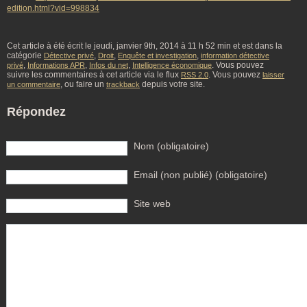
edition.html?vid=998834
Cet article à été écrit le jeudi, janvier 9th, 2014 à 11 h 52 min et est dans la
catégorie
,
,
,
Détective privé
Droit
Enquête et investigation
information détective
,
,
,
. Vous pouvez
privé
Informations APR
Infos du net
Intelligence économique
suivre les commentaires à cet article via le flux
. Vous pouvez
RSS 2.0
laisser
, ou faire un
depuis votre site.
un commentaire
trackback
Répondez
Nom (obligatoire)
Email (non publié) (obligatoire)
Site web