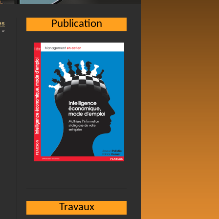
Publication
es
…
»
Travaux