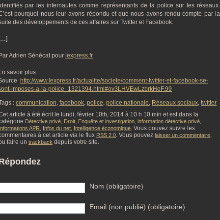
identifiés par les internautes comme représentants de la police sur les réseaux.
C’est pourquoi nous leur avons répondu et que nous avons rendu compte par la
suite des développements de ces affaires sur Twitter et Facebook.
[…]
Par Adrien Sénécat pour
lexpress.fr
En savoir plus :
Source
http://www.lexpress.fr/actualite/societe/comment-twitter-et-facebook-se-
sont-imposes-a-la-police_1321394.html#ov3LHVEwLzbrkHeF.99
Tags :
communication
,
facebook
,
police
,
police nationale
,
Réseaux sociaux
,
twitter
Cet article à été écrit le lundi, février 10th, 2014 à 10 h 10 min et est dans la
catégorie
,
,
,
,
Détective privé
Droit
Enquête et investigation
information détective privé
,
,
. Vous pouvez suivre les
Informations APR
Infos du net
Intelligence économique
commentaires à cet article via le flux
. Vous pouvez
,
RSS 2.0
laisser un commentaire
ou faire un
depuis votre site.
trackback
Répondez
Nom (obligatoire)
Email (non publié) (obligatoire)