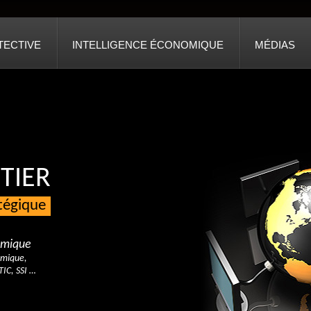
TECTIVE
INTELLIGENCE ÉCONOMIQUE
MÉDIAS
TIER
atégique
nomique
omique,
TIC, SSI …