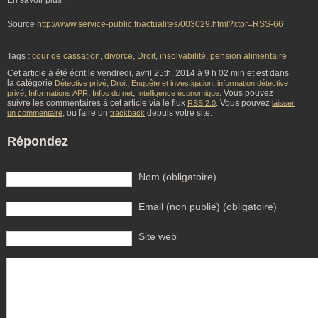
En savoir plus :
Source
http://www.service-public.fr/actualites/003029.html?xtor=RSS-66
Tags :
cour de cassation
,
divorce
,
Droit
,
insolvabilité
,
pension alimentaire
Cet article à été écrit le vendredi, avril 25th, 2014 à 9 h 02 min et est dans
la catégorie
,
,
,
Détective privé
Droit
Enquête et investigation
information détective
,
,
,
. Vous pouvez
privé
Informations APR
Infos du net
Intelligence économique
suivre les commentaires à cet article via le flux
. Vous pouvez
RSS 2.0
laisser
, ou faire un
depuis votre site.
un commentaire
trackback
Répondez
Nom (obligatoire)
Email (non publié) (obligatoire)
Site web