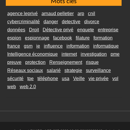
Mots clés
agence leprivé
arnaud pelletier
arp
cnil
cybercriminalité
danger
detective
divorce
données
Droit
Détective privé
enquete
entreprise
espion
espionnage
facebook
filature
formation
france
gsm
ie
influence
information
informatique
Intelligence économique
internet
investigation
pme
preuve
protection
Renseignement
risque
Réseaux sociaux
salarié
strategie
surveillance
sécurité
tpe
téléphone
usa
Veille
vie privée
vol
web
web 2.0