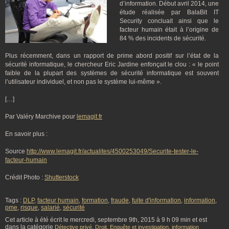
d’information. Début avril 2014, une
étude réalisée par BalaBit IT
Security concluait ainsi que le
facteur humain était à l’origine de
84 % des incidents de sécurité.
Plus récemment, dans un rapport de prime abord positif sur l’état de la
sécurité informatique, le chercheur Eric Jardine enfonçait le clou : « le point
faible de la plupart des systèmes de sécurité informatique est souvent
l’utilisateur individuel, et non pas le système lui-même ».
[…]
Par Valéry Marchive pour
lemagit.fr
En savoir plus :
Source
http://www.lemagit.fr/actualites/4500253049/Securite-tester-le-
facteur-humain
Crédit Photo :
Shutterstock
Tags :
DLP
,
facteur humain
,
formation
,
fraude
,
fuite d'information
,
information
,
pme
,
risque
,
salarié
,
sécurité
Cet article à été écrit le mercredi, septembre 9th, 2015 à 9 h 09 min et est
dans la catégorie
,
,
,
Détective privé
Droit
Enquête et investigation
information