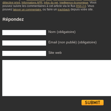
,
,
,
. Vous
détective privé
Informations APR
Infos du net
Intelligence économique
pouvez suivre les commentaires à cet article via le flux
. Vous
RSS 2.0
pouvez
, ou faire un
depuis votre site.
laisser un commentaire
trackback
Répondez
Nom (obligatoire)
Email (non publié) (obligatoire)
Site web
Alternative: