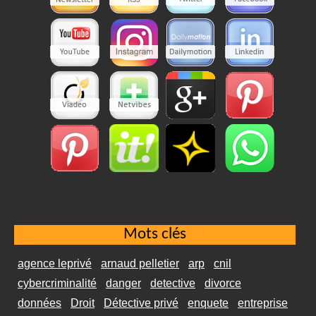
Mots clés
agence leprivé
arnaud pelletier
arp
cnil
cybercriminalité
danger
detective
divorce
données
Droit
Détective privé
enquete
entreprise