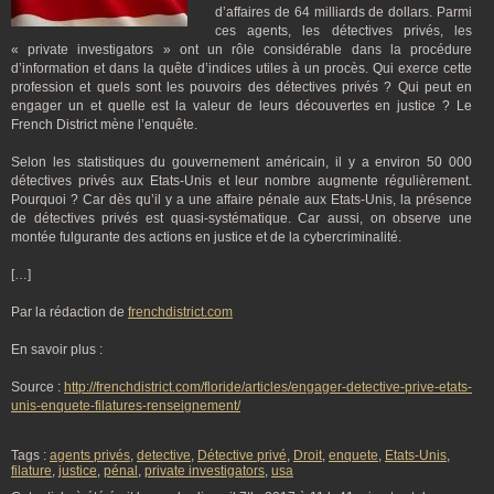
d’affaires de 64 milliards de dollars. Parmi
ces agents, les détectives privés, les
« private investigators » ont un rôle considérable dans la procédure
d’information et dans la quête d’indices utiles à un procès. Qui exerce cette
profession et quels sont les pouvoirs des détectives privés ? Qui peut en
engager un et quelle est la valeur de leurs découvertes en justice ? Le
French District mène l’enquête.
Selon les statistiques du gouvernement américain, il y a environ 50 000
détectives privés aux Etats-Unis et leur nombre augmente régulièrement.
Pourquoi ? Car dès qu’il y a une affaire pénale aux Etats-Unis, la présence
de détectives privés est quasi-systématique. Car aussi, on observe une
montée fulgurante des actions en justice et de la cybercriminalité.
[…]
Par la rédaction de
frenchdistrict.com
En savoir plus :
Source :
http://frenchdistrict.com/floride/articles/engager-detective-prive-etats-
unis-enquete-filatures-renseignement/
Tags :
agents privés
,
detective
,
Détective privé
,
Droit
,
enquete
,
Etats-Unis
,
filature
,
justice
,
pénal
,
private investigators
,
usa