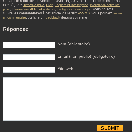
Cet article à été écrit le vendredi, avril 7th, 2017 à 11 h 41 min et est dans
la catégorie
,
,
,
Détective privé
Droit
Enquête et investigation
information détective
,
,
,
. Vous pouvez
privé
Informations APR
Infos du net
Intelligence économique
suivre les commentaires à cet article via le flux
. Vous pouvez
RSS 2.0
laisser
, ou faire un
depuis votre site.
un commentaire
trackback
Répondez
Nom (obligatoire)
Email (non publié) (obligatoire)
Site web
Alternative: