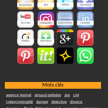
Mots clés
agence leprivé
arnaud pelletier
arp
cnil
cybercriminalité
danger
detective
divorce