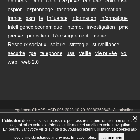
données
Droit
Détective privé
enquete
entreprise
espion
espionnage
facebook
filature
formation
france
gsm
ie
influence
information
informatique
Intelligence économique
internet
investigation
pme
preuve
protection
Renseignement
risque
Réseaux sociaux
salarié
strategie
surveillance
sécurité
tpe
téléphone
usa
Veille
vie privée
vol
web
web 2.0
Agrément CNAPS :
AGD-095-2023-10-29-20180360642
- Autorisation
d’exercer CNAPS :
AUT-095-2113-01-07-20140365170
- SIRET 449 086
×
925 00038 - Code NAF 8030 Z -
Mentions Légales
-
Cookies
Tél. : 06 14
L'utilisation de cookies est nécessaire pour assurer le bon fonctionnement de ce
01 75 32
site, optimiser votre expériences utilisateur et améliorer votre navigation.
En poursuivant votre visite sur ce site, vous accepter l’utilisation de cookies aux
seuls fins statistiques anonymes.
En savoir plus.
J'ai compris