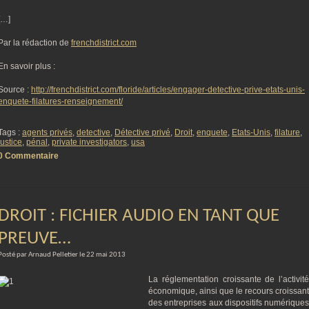
[…]
Par la rédaction de
frenchdistrict.com
En savoir plus :
Source :
http://frenchdistrict.com/floride/articles/engager-detective-prive-etats-unis-
enquete-filatures-renseignement/
Tags :
agents privés
,
detective
,
Détective privé
,
Droit
,
enquete
,
Etats-Unis
,
filature
,
justice
,
pénal
,
private investigators
,
usa
0 Commentaire
DROIT : FICHIER AUDIO EN TANT QUE
PREUVE…
Posté par Arnaud Pelletier le 22 mai 2013
La réglementation croissante de l’activité
économique, ainsi que le recours croissant
des entreprises aux dispositifs numériques