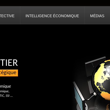
TECTIVE
INTELLIGENCE ÉCONOMIQUE
MÉDIAS
TIER
atégique
nomique
omique,
TIC, SSI …