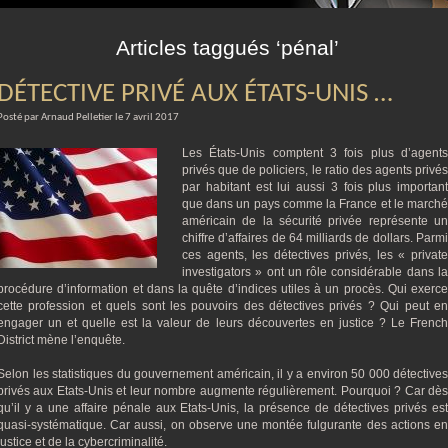
m
Articles taggués ‘pénal’
DÉTECTIVE PRIVÉ AUX ÉTATS-UNIS …
Posté par Arnaud Pelletier le 7 avril 2017
Les États-Unis comptent 3 fois plus d’agents
privés que de policiers, le ratio des agents privés
par habitant est lui aussi 3 fois plus important
que dans un pays comme la France et le marché
américain de la sécurité privée représente un
chiffre d’affaires de 64 milliards de dollars. Parmi
ces agents, les détectives privés, les « private
investigators » ont un rôle considérable dans la
procédure d’information et dans la quête d’indices utiles à un procès. Qui exerce
cette profession et quels sont les pouvoirs des détectives privés ? Qui peut en
engager un et quelle est la valeur de leurs découvertes en justice ? Le French
District mène l’enquête.
Selon les statistiques du gouvernement américain, il y a environ 50 000 détectives
privés aux Etats-Unis et leur nombre augmente régulièrement. Pourquoi ? Car dès
qu’il y a une affaire pénale aux Etats-Unis, la présence de détectives privés est
quasi-systématique. Car aussi, on observe une montée fulgurante des actions en
justice et de la cybercriminalité.