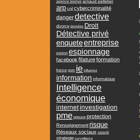
arnaud pelletier
agence leprivé
arp
cybercriminalité
cnil
detective
danger
Droit
divorce
données
Détective privé
entreprise
enquete
espionnage
espion
formation
facebook
filature
ie
france
gsm
influence
information
informatique
Intelligence
économique
internet
investigation
pme
protection
preuve
risque
Renseignement
Réseaux sociaux
salarié
strategie
surveillance