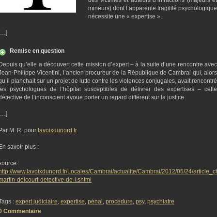
des victimes et auteurs d’infractions (majeurs et
mineurs) dont l’apparente fragilité psychologique
nécessite une « expertise ».
[…]
Remise en question
Depuis qu’elle a découvert cette mission d’expert – à la suite d’une rencontre avec
Jean-Philippe Vicentini, l’ancien procureur de la République de Cambrai qui, alors
qu’il planchait sur un projet de lutte contre les violences conjugales, avait rencontré
les psychologues de l’hôpital susceptibles de délivrer des expertises – cette
détective de l’inconscient avoue porter un regard différent sur la justice.
[…]
Par M. R. pour
lavoixdunord.fr
En savoir plus :
source :
http://www.lavoixdunord.fr/Locales/Cambrai/actualite/Cambrai/2012/05/24/article_ch
martin-delcourt-detective-de-l.shtml
Tags :
expert judiciaire
,
expertise
,
pénal
,
procedure
,
psy
,
psychiatre
0 Commentaire