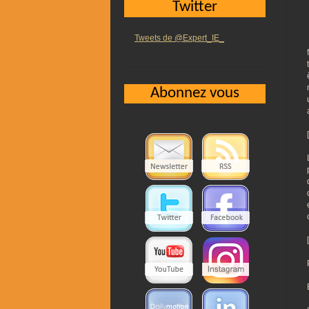
Twitter
Tweets de @Expert_IE_
Abonnez vous