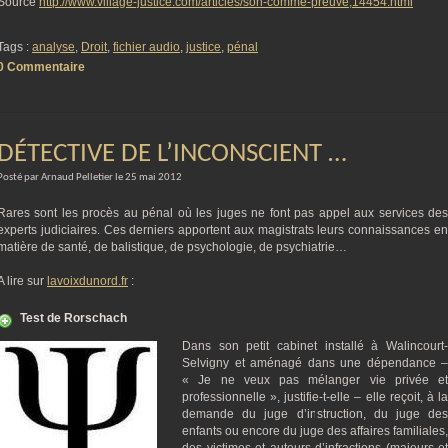
Source
http://www.village-justice.com/articles/son-comme-preuve,14454.html
Tags :
analyse
,
Droit
,
fichier audio
,
justice
,
pénal
0 Commentaire
DÉTECTIVE DE L’INCONSCIENT …
Posté par Arnaud Pelletier le 25 mai 2012
Rares sont les procès au pénal où les juges ne font pas appel aux services des
experts judiciaires. Ces derniers apportent aux magistrats leurs connaissances en
matière de santé, de balistique, de psychologie, de psychiatrie…
A lire sur
lavoixdunord.fr
:
Test de Rorschach
Dans son petit cabinet installé à Walincourt-
Selvigny et aménagé dans une dépendance –
« Je ne veux pas mélanger vie privée et
professionnelle », justifie-t-elle – elle reçoit, à la
demande du juge d’instruction, du juge des
enfants ou encore du juge des affaires familiales,