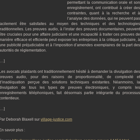
permettant la communication orale et son
enregistrement, ont contribué à créer des
contraintes, quant à la recherche et à
l’analyse des données, qui ne peuvent pas
facilement être satisfaites au moyen des techniques et des technologies
traditionnelles. Les preuves audio, à l’instar des preuves documentaires, peuvent
être cruciales pour une affaire judiciaire et une incapacité à traiter ces preuves de
manière efficace et efficiente peut exposer les entreprises à la critique judiciaire, à
une publicité préjudiciable et à l’imposition d’amendes exemplaires de la part des
autorités de réglementation.
[…]
Les avocats plaidants ont traditionnellement hésité à demander la divulgation des
preuves audio, pour des raisons de proportionnalité, de complexité et
d’inadéquation perçue des solutions techniques existantes. Néanmoins, la
divulgation de tous les types de preuves électroniques, y compris les
enregistrements téléphoniques, fait désormais partie intégrante du processus
contentieux.
[…]
Par Deborah Blaxell sur
village-justice.com
En savoir plus :