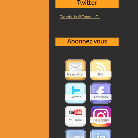
Twitter
Tweets de @Expert_IE_
Abonnez vous