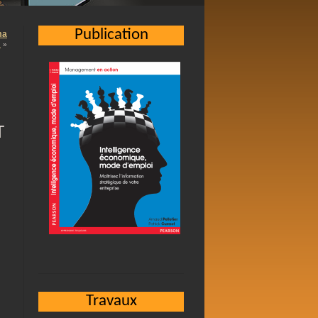
Publication
ma
…
»
T
Travaux