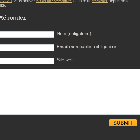
. Vous pouvez
, ou faire un
depuis votre
RSS 2.0
laisser un commentaire
trackback
site.
Répondez
Nom (obligatoire)
Email (non publié) (obligatoire)
Site web
Alternative: