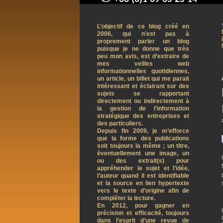
contact@arnaudpelletier.co
L’objectif de ce blog créé en
2006, qui n’est pas à
proprement parler un blog
puisque je ne donne que très
peu mon avis, est d’extraire de
mes veilles web
informationnelles quotidiennes,
un article, un billet qui me parait
intéressant et éclairant sur des
sujets se rapportant
directement ou indirectement à
la gestion de l’information
stratégique des entreprises et
des particuliers.
Depuis fin 2009, je m’efforce
que la forme des publications
soit toujours la même ; un titre,
éventuellement une image, un
ou des extrait(s) pour
appréhender le sujet et l’idée,
l’auteur quand il est identifiable
et la source en lien hypertexte
vers le texte d’origine afin de
compléter la lecture.
En 2012, pour gagner en
précision et efficacité, toujours
dans l’esprit d’une revue de