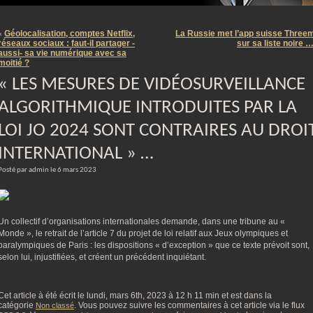
m
Géolocalisation, comptes Netflix,
La Russie met l’app suisse Three
«
réseaux sociaux : faut-il partager -
sur sa liste noire 
aussi- sa vie numérique avec sa
moitié ?
« LES MESURES DE VIDÉOSURVEILLANCE
ALGORITHMIQUE INTRODUITES PAR LA
LOI JO 2024 SONT CONTRAIRES AU DROI
INTERNATIONAL » …
Posté par admin le 6 mars 2023
Un collectif d’organisations internationales demande, dans une tribune au «
Monde », le retrait de l’article 7 du projet de loi relatif aux Jeux olympiques et
paralympiques de Paris : les dispositions « d’exception » que ce texte prévoit sont,
selon lui, injustifiées, et créent un précédent inquiétant.
Cet article à été écrit le lundi, mars 6th, 2023 à 12 h 11 min et est dans la
catégorie
. Vous pouvez suivre les commentaires à cet article via le flux
Non classé