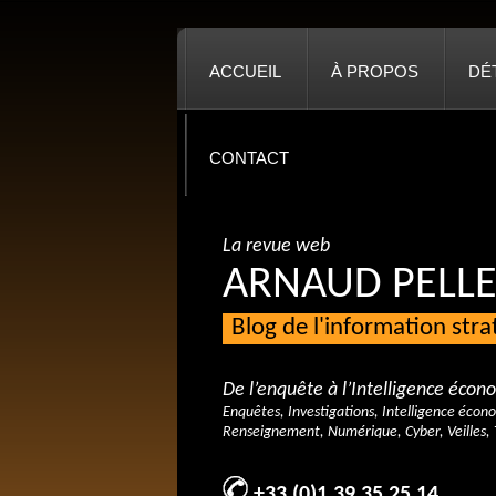
ACCUEIL
À PROPOS
DÉ
CONTACT
La revue web
ARNAUD PELLE
Blog de l'information str
De l’enquête à l’Intelligence éco
Enquêtes, Investigations, Intelligence écon
Renseignement, Numérique, Cyber, Veilles, 
+33 (0)1 39 35 25 14