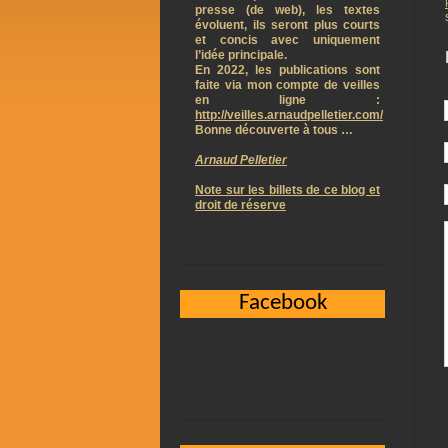
presse (de web), les textes
évoluent, ils seront plus courts
et concis avec uniquement
l’idée principale.
En 2022, les publications sont
faite via mon compte de veilles
en ligne :
http://veilles.arnaudpelletier.com/
Bonne découverte à tous …
Arnaud Pelletier
Note sur les billets de ce blog et
droit de réserve
Facebook