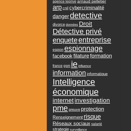
arnaud pelletier
agence leprivé
arp
cybercriminalité
cnil
detective
danger
Droit
divorce
données
Détective privé
entreprise
enquete
espionnage
espion
formation
facebook
filature
ie
france
gsm
influence
information
informatique
Intelligence
économique
internet
investigation
pme
protection
preuve
risque
Renseignement
Réseaux sociaux
salarié
strategie
surveillance