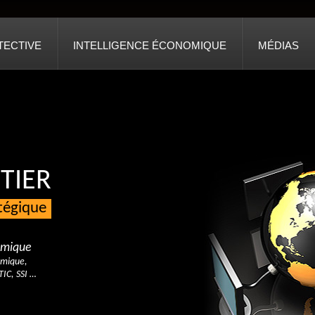
TECTIVE
INTELLIGENCE ÉCONOMIQUE
MÉDIAS
TIER
atégique
nomique
omique,
TIC, SSI …