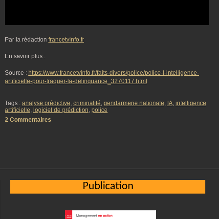
Par la rédaction
francetvinfo.fr
En savoir plus :
Source :
https://www.francetvinfo.fr/faits-divers/police/police-l-intelligence-
artificielle-pour-traquer-la-delinquance_3270117.html
Tags :
analyse prédictive
,
criminalité
,
gendarmerie nationale
,
IA
,
intelligence
artificielle
,
logiciel de prédiction
,
police
2 Commentaires
Publication