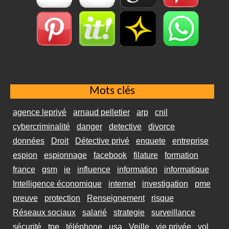
Mots clés
agence leprivé
arnaud pelletier
arp
cnil
cybercriminalité
danger
detective
divorce
données
Droit
Détective privé
enquete
entreprise
espion
espionnage
facebook
filature
formation
france
gsm
ie
influence
information
informatique
Intelligence économique
internet
investigation
pme
preuve
protection
Renseignement
risque
Réseaux sociaux
salarié
strategie
surveillance
sécurité
tpe
téléphone
usa
Veille
vie privée
vol