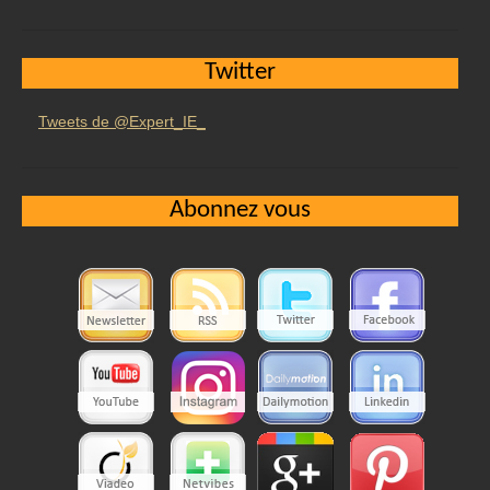
Twitter
Tweets de @Expert_IE_
Abonnez vous