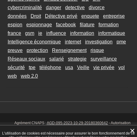
cybercriminalité
danger
detective
divorce
données
Droit
Détective privé
enquete
entreprise
espion
espionnage
facebook
filature
formation
france
gsm
ie
influence
information
informatique
Intelligence économique
internet
investigation
pme
preuve
protection
Renseignement
risque
Réseaux sociaux
salarié
strategie
surveillance
sécurité
tpe
téléphone
usa
Veille
vie privée
vol
web
web 2.0
Agrément CNAPS :
AGD-095-2023-10-29-20180360642
- Autorisation
d’exercer CNAPS :
AUT-095-2113-01-07-20140365170
- SIRET 449 086
×
925 00038 - Code NAF 8030 Z -
Mentions Légales
-
Cookies
Tél. : 06 14
L'utilisation de cookies est nécessaire pour assurer le bon fonctionnement de ce
01 75 32