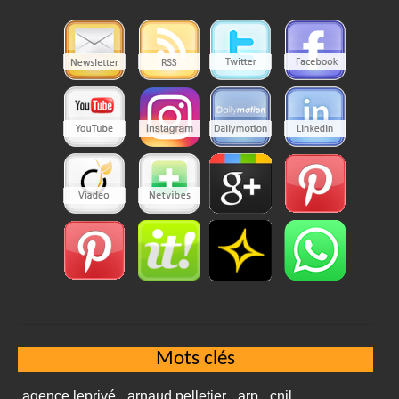
Mots clés
agence leprivé
arnaud pelletier
arp
cnil