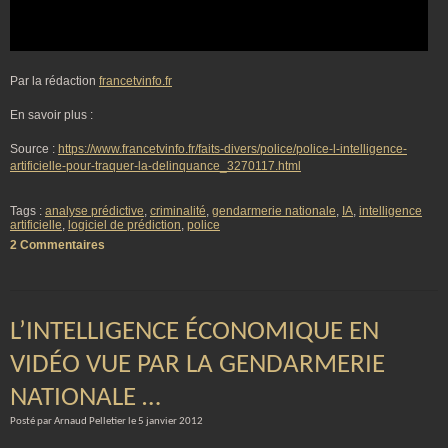
Par la rédaction
francetvinfo.fr
En savoir plus :
Source :
https://www.francetvinfo.fr/faits-divers/police/police-l-intelligence-
artificielle-pour-traquer-la-delinquance_3270117.html
Tags :
analyse prédictive
,
criminalité
,
gendarmerie nationale
,
IA
,
intelligence
artificielle
,
logiciel de prédiction
,
police
2 Commentaires
L’INTELLIGENCE ÉCONOMIQUE EN
VIDÉO VUE PAR LA GENDARMERIE
NATIONALE …
Posté par Arnaud Pelletier le 5 janvier 2012