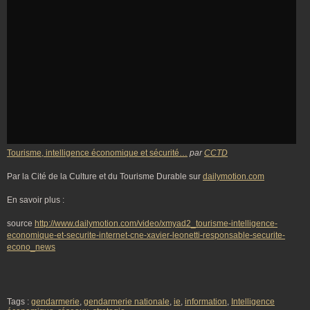
Tourisme, intelligence économique et sécurité…
par
CCTD
Par la Cité de la Culture et du Tourisme Durable sur
dailymotion.com
En savoir plus :
source
http://www.dailymotion.com/video/xmyad2_tourisme-intelligence-
economique-et-securite-internet-cne-xavier-leonetti-responsable-securite-
econo_news
Tags :
gendarmerie
,
gendarmerie nationale
,
ie
,
information
,
Intelligence