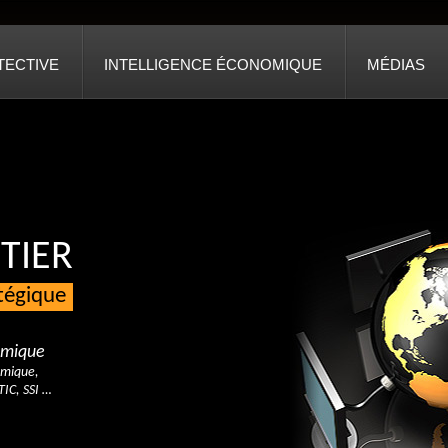
TECTIVE
INTELLIGENCE ÉCONOMIQUE
MÉDIAS
TIER
atégique
nomique
omique,
TIC, SSI …