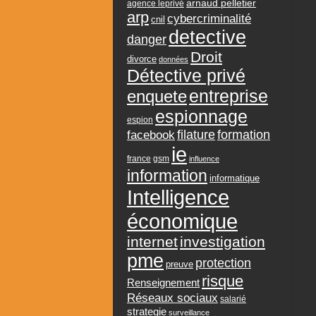
arnaud pelletier
agence leprivé
arp
cybercriminalité
cnil
detective
danger
Droit
divorce
données
Détective privé
entreprise
enquete
espionnage
espion
formation
facebook
filature
ie
france
gsm
influence
information
informatique
Intelligence
économique
internet
investigation
pme
protection
preuve
risque
Renseignement
Réseaux sociaux
salarié
strategie
surveillance