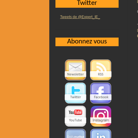
Twitter
Tweets de @Expert_IE_
Abonnez vous