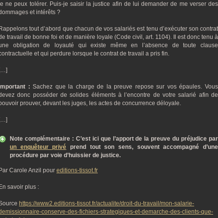
je ne peux tolérer. Puis-je saisir la justice afin de lui demander de me verser des
dommages et intérêts ?
Rappelons tout d’abord que chacun de vos salariés est tenu d’exécuter son contrat
de travail de bonne foi et de manière loyale (Code civil, art. 1104). Il est donc tenu à
une obligation de loyauté qui existe même en l’absence de toute clause
contractuelle et qui perdure lorsque le contrat de travail a pris fin.
[…]
Important :
Sachez que la charge de la preuve repose sur vos épaules. Vou
devez donc posséder de solides éléments à l’encontre de votre salarié afin de
pouvoir prouver, devant les juges, les actes de concurrence déloyale.
[…]
Note complémentaire : C’est ici que l’apport de la preuve du préjudice par
un enquêteur privé
prend tout son sens, souvent accompagné d’un
procédure par voie d’huissier de justice.
Par Carole Anzil pour
editions-tissot.fr
En savoir plus :
Source
https://www2.editions-tissot.fr/actualite/droit-du-travail/mon-salarie-
demissionnaire-conserve-des-fichiers-strategiques-et-demarche-des-clients-que-