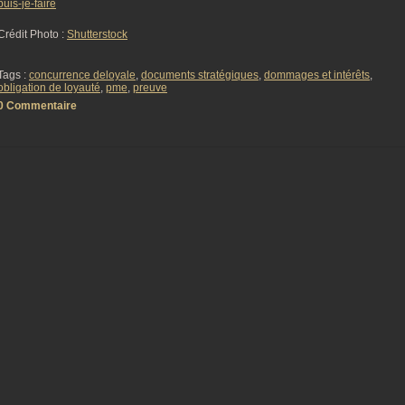
puis-je-faire
Crédit Photo :
Shutterstock
Tags :
concurrence deloyale
,
documents stratégiques
,
dommages et intérêts
,
obligation de loyauté
,
pme
,
preuve
0 Commentaire