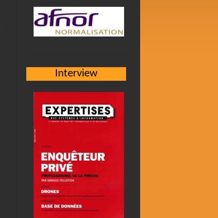
Interview
s
e