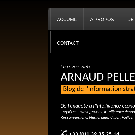
ACCUEIL
À PROPOS
DÉ
CONTACT
La revue web
ARNAUD PELLE
Blog de l'information str
De l’enquête à l’Intelligence éco
Enquêtes, Investigations, Intelligence écon
Renseignement, Numérique, Cyber, Veilles, 
+33 (0)1 39 35 25 14