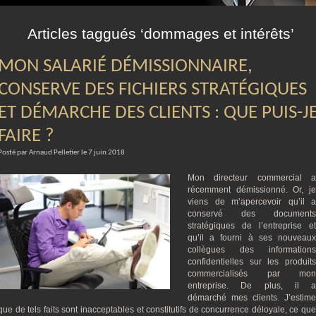
m
Articles taggués ‘dommages et intérêts’
MON SALARIÉ DÉMISSIONNAIRE,
CONSERVE DES FICHIERS STRATÉGIQUES
ET DÉMARCHE DES CLIENTS : QUE PUIS-J
FAIRE ?
Posté par Arnaud Pelletier le 7 juin 2018
Mon directeur commercial a
récemment démissionné. Or, je
viens de m’apercevoir qu’il a
conservé des documents
stratégiques de l’entreprise et
qu’il a fourni à ses nouveaux
collègues des informations
confidentielles sur les produits
commercialisés par mon
entreprise. De plus, il a
démarché mes clients. J’estime
que de tels faits sont inacceptables et constitutifs de concurrence déloyale, ce que