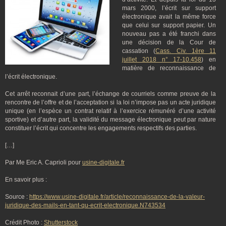
mars 2000, l’écrit sur support
électronique avait la même force
que celui sur support papier. Un
nouveau pas a été franchi dans
une décision de la Cour de
cassation (
Cass. Civ. 1ère 11
juillet 2018 n° 17-10.458
) en
matière de reconnaissance de
l’écrit électronique.
Cet arrêt reconnait d’une part, l’échange de courriels comme preuve de la
rencontre de l’offre et de l’acceptation si la loi n’impose pas un acte juridique
unique (en l’espèce un contrat relatif à l’exercice rémunéré d’une activité
sportive) et d’autre part, la validité du message électronique peut par nature
constituer l’écrit qui concentre les engagements respectifs des parties.
[…]
Par Me Eric A. Caprioli pour
usine-digitale.fr
En savoir plus :
Source :
https://www.usine-digitale.fr/article/reconnaissance-de-la-valeur-
juridique-des-mails-en-tant-qu-ecrit-electronique.N743534
Crédit Photo :
Shutterstock