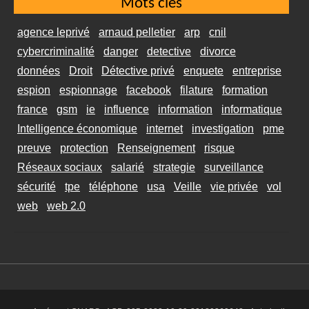
Mots clés
agence leprivé
arnaud pelletier
arp
cnil
cybercriminalité
danger
detective
divorce
données
Droit
Détective privé
enquete
entreprise
espion
espionnage
facebook
filature
formation
france
gsm
ie
influence
information
informatique
Intelligence économique
internet
investigation
pme
preuve
protection
Renseignement
risque
Réseaux sociaux
salarié
strategie
surveillance
sécurité
tpe
téléphone
usa
Veille
vie privée
vol
web
web 2.0