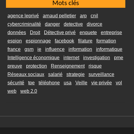
Mots clés
agence leprivé
arnaud pelletier
arp
cnil
cybercriminalité
danger
detective
divorce
données
Droit
Détective privé
enquete
entreprise
espion
espionnage
facebook
filature
formation
france
gsm
ie
influence
information
informatique
Intelligence économique
internet
investigation
pme
preuve
protection
Renseignement
risque
Réseaux sociaux
salarié
strategie
surveillance
sécurité
tpe
téléphone
usa
Veille
vie privée
vol
web
web 2.0