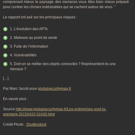
comprenant mieux le paysage des menaces vous êtes bien mieux préparé
pour contrer les choses indésirables qui se cachent autour de vous. ”
Le rapport est axé sur les principaux risques :
1. L’évolution des APTs
2. Malware au point de vente
3. Fuite de l’information
4. Vulnérabilités
5. Doit-on se méfier des objets connectés ? Représentent-ils une
menace ?
[…]
Par Marc Jacob pour
globalsecuritymag.fr
En savoir plus :
Source
http://www.globalsecuritymag.fr/Les-entreprises-sont-la-
premiere,20150423,52430.html
Crédit Photo :
Shutterstock