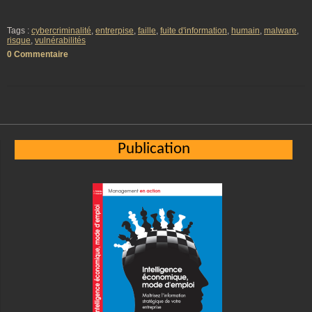
Tags :
cybercriminalité
,
entrerpise
,
faille
,
fuite d'information
,
humain
,
malware
,
risque
,
vulnérabilités
0 Commentaire
Publication