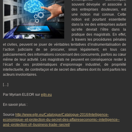
souvent dévoyée et associée à
des entreprises douteuses, est
une notion mal connue. Cette
notion est pourtant essentielle
dans la vie des entreprises autant
qu’elle devrait l’être dans la
pratique des magistrats. En effet,
à travers les procédures pénales
et civiles, peuvent se jouer de véritables tentatives d’instrumentalisation de
l’action judiciaire de se procurer, sinon légalement, en tous cas
judiciairement, des informations concernant des concurrents, parfois au cœur
même de leur activité. Les magistrats ne peuvent en conséquence rester à
l’écart de ces problématiques d’espionnage industriel, de propriété
intellectuelle, de contrefaçon et de secret des affaires dont ils sont parfois les
acteurs involontaires.
[…]
Par Myriam ELEOR sur
ejtn.eu
En savoir plus :
Source
http://www.ejtn.eu/Catalogue/Catalogue-2016/Intelligence-
economique–et-protection-du-secret-des-affaireseconomic–intelligence–
and–protection-of–business-trade–secret/