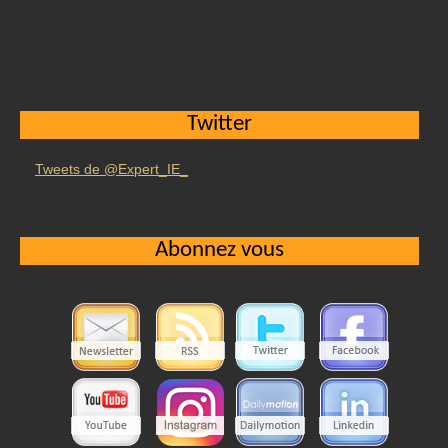
Twitter
Tweets de @Expert_IE_
Abonnez vous