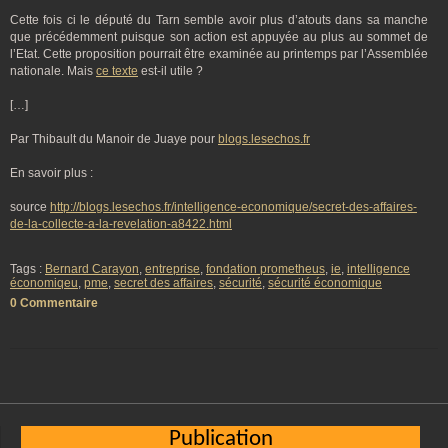
Cette fois ci le député du Tarn semble avoir plus d’atouts dans sa manche
que précédemment puisque son action est appuyée au plus au sommet de
l’Etat. Cette proposition pourrait être examinée au printemps par l’Assemblée
nationale. Mais
ce texte
est-il utile ?
[…]
Par Thibault du Manoir de Juaye pour
blogs.lesechos.fr
En savoir plus :
source
http://blogs.lesechos.fr/intelligence-economique/secret-des-affaires-
de-la-collecte-a-la-revelation-a8422.html
Tags :
Bernard Carayon
,
entreprise
,
fondation prometheus
,
ie
,
intelligence
économiqeu
,
pme
,
secret des affaires
,
sécurité
,
sécurité économique
0 Commentaire
Publication