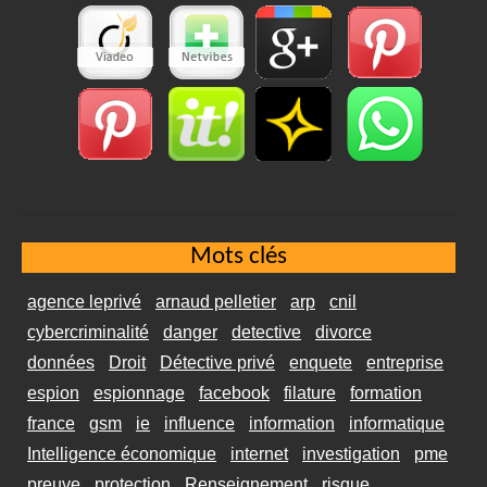
Mots clés
agence leprivé
arnaud pelletier
arp
cnil
cybercriminalité
danger
detective
divorce
données
Droit
Détective privé
enquete
entreprise
espion
espionnage
facebook
filature
formation
france
gsm
ie
influence
information
informatique
Intelligence économique
internet
investigation
pme
preuve
protection
Renseignement
risque