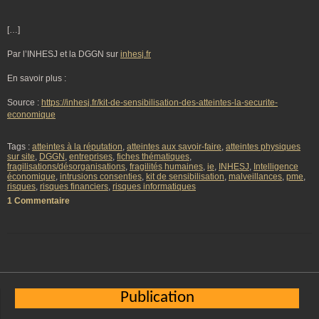
[…]
Par l’INHESJ et la DGGN sur
inhesj.fr
En savoir plus :
Source :
https://inhesj.fr/kit-de-sensibilisation-des-atteintes-la-securite-
economique
Tags :
atteintes à la réputation
,
atteintes aux savoir-faire
,
atteintes physiques
sur site
,
DGGN
,
entreprises
,
fiches thématiques
,
fragilisations/désorganisations
,
fragilités humaines
,
ie
,
INHESJ
,
Intelligence
économique
,
intrusions consenties
,
kit de sensibilisation
,
malveillances
,
pme
,
risques
,
risques financiers
,
risques informatiques
1 Commentaire
Publication