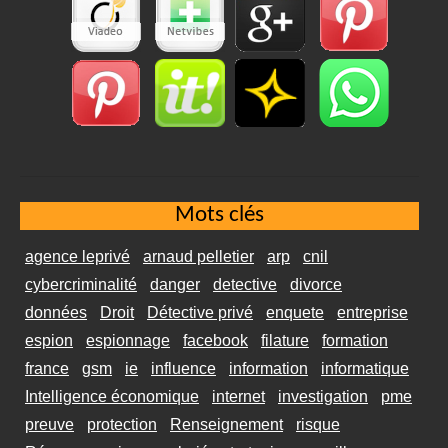
Mots clés
agence leprivé
arnaud pelletier
arp
cnil
cybercriminalité
danger
detective
divorce
données
Droit
Détective privé
enquete
entreprise
espion
espionnage
facebook
filature
formation
france
gsm
ie
influence
information
informatique
Intelligence économique
internet
investigation
pme
preuve
protection
Renseignement
risque