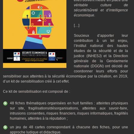
elles doivent mettre en place une
véritable culture de
sécurité/sûreté et d’intelligence
économique.
[…]
Soucieux d’apporter leur
contribution à un tel enjeu,
l’Institut national des hautes
études de la sécurité et de la
justice (INHESJ) et la Direction
générale de la Gendarmerie
nationale (DGGN) ont décidé de
coordonner leurs efforts pour
sensibiliser aux atteintes à la sécurité économique par la création, en 2019,
d’un kit de sensibilisation créé à cet effet.
Ce kit de sensibilisation est composé de :
48 fiches thématiques organisées en huit familles : atteintes physiques
sur site, fragilisations/désorganisations, atteintes aux savoir-faire,
intrusions consenties, risques financiers, risques informatiques, fragilités
humaines, atteintes à la réputation ;
un jeu de 48 cartes correspondant à chacune des fiches, pour une
approche ludique et didactique.