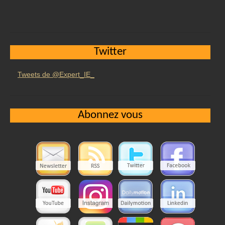
Twitter
Tweets de @Expert_IE_
Abonnez vous