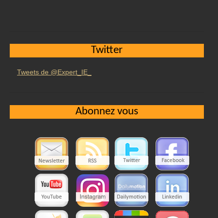
Twitter
Tweets de @Expert_IE_
Abonnez vous