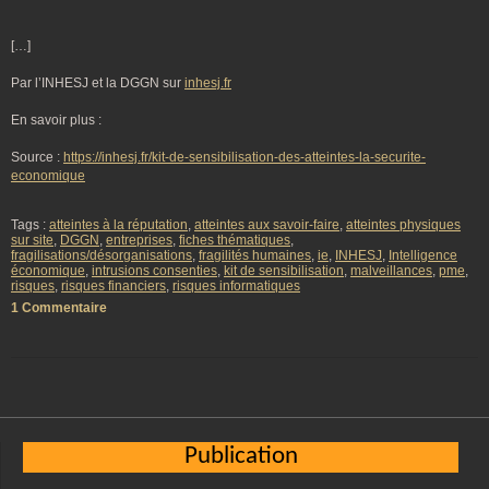
[…]
Par l’INHESJ et la DGGN sur
inhesj.fr
En savoir plus :
Source :
https://inhesj.fr/kit-de-sensibilisation-des-atteintes-la-securite-
economique
Tags :
atteintes à la réputation
,
atteintes aux savoir-faire
,
atteintes physiques
sur site
,
DGGN
,
entreprises
,
fiches thématiques
,
fragilisations/désorganisations
,
fragilités humaines
,
ie
,
INHESJ
,
Intelligence
économique
,
intrusions consenties
,
kit de sensibilisation
,
malveillances
,
pme
,
risques
,
risques financiers
,
risques informatiques
1 Commentaire
Publication