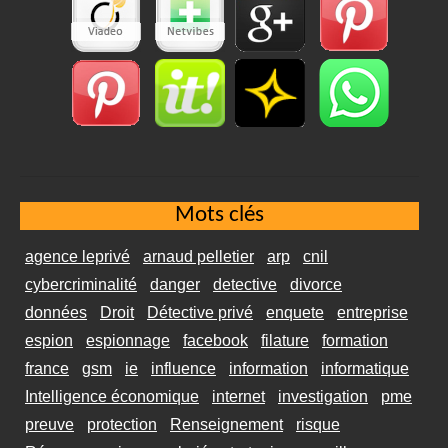
Mots clés
agence leprivé
arnaud pelletier
arp
cnil
cybercriminalité
danger
detective
divorce
données
Droit
Détective privé
enquete
entreprise
espion
espionnage
facebook
filature
formation
france
gsm
ie
influence
information
informatique
Intelligence économique
internet
investigation
pme
preuve
protection
Renseignement
risque