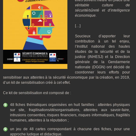
elles doivent mettre en place une
véritable culture de
sécurité/sûreté et d’intelligence
économique.
[…]
Soucieux d’apporter leur
contribution à un tel enjeu,
l’Institut national des hautes
études de la sécurité et de la
justice (INHESJ) et la Direction
générale de la Gendarmerie
nationale (DGGN) ont décidé de
coordonner leurs efforts pour
sensibiliser aux atteintes à la sécurité économique par la création, en 2019,
d’un kit de sensibilisation créé à cet effet.
Ce kit de sensibilisation est composé de :
48 fiches thématiques organisées en huit familles : atteintes physiques
sur site, fragilisations/désorganisations, atteintes aux savoir-faire,
intrusions consenties, risques financiers, risques informatiques, fragilités
humaines, atteintes à la réputation ;
un jeu de 48 cartes correspondant à chacune des fiches, pour une
approche ludique et didactique.