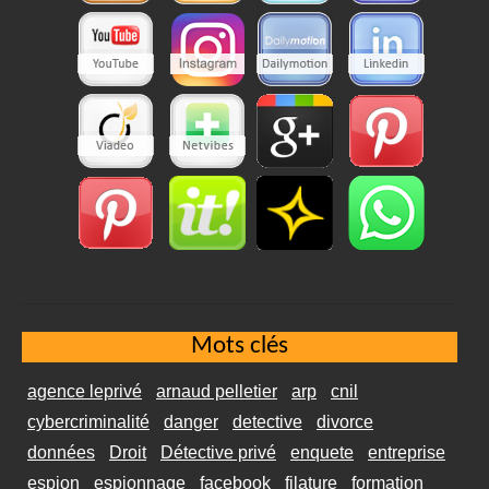
Mots clés
agence leprivé
arnaud pelletier
arp
cnil
cybercriminalité
danger
detective
divorce
données
Droit
Détective privé
enquete
entreprise
espion
espionnage
facebook
filature
formation