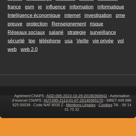
france
gsm
ie
influence
information
informatique
Intelligence économique
internet
investigation
pme
preuve
protection
Renseignement
risque
Réseaux sociaux
salarié
strategie
surveillance
sécurité
tpe
téléphone
usa
Veille
vie privée
vol
web
web 2.0
Agrément CNAPS :
AGD-095-2023-10-29-20180360642
- Autorisation
d’exercer CNAPS :
AUT-095-2113-01-07-20140365170
- SIRET 449 086
925 00038 - Code NAF 8030 Z -
Mentions Légales
-
Cookies
Tél. : 06 14
01 75 32