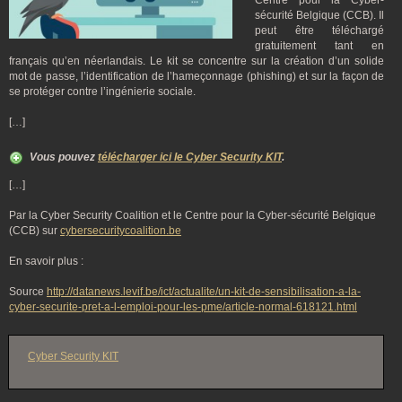
Centre pour la Cyber-
sécurité Belgique (CCB). Il
peut être téléchargé
gratuitement tant en
français qu’en néerlandais. Le kit se concentre sur la création d’un solide
mot de passe, l’identification de l’hameçonnage (phishing) et sur la façon de
se protéger contre l’ingénierie sociale.
[…]
Vous pouvez
télécharger ici le Cyber Security KIT
.
[…]
Par la Cyber Security Coalition et le Centre pour la Cyber-sécurité Belgique
(CCB) sur
cybersecuritycoalition.be
En savoir plus :
Source
http://datanews.levif.be/ict/actualite/un-kit-de-sensibilisation-a-la-
cyber-securite-pret-a-l-emploi-pour-les-pme/article-normal-618121.html
Cyber Security KIT