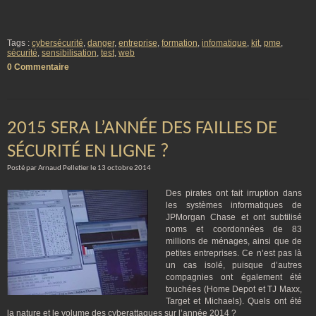
Tags :
cybersécurité
,
danger
,
entreprise
,
formation
,
infomatique
,
kit
,
pme
,
sécurité
,
sensibilisation
,
test
,
web
0 Commentaire
2015 SERA L’ANNÉE DES FAILLES DE
SÉCURITÉ EN LIGNE ?
Posté par Arnaud Pelletier le 13 octobre 2014
Des pirates ont fait irruption dans
les systèmes informatiques de
JPMorgan Chase et ont subtilisé
noms et coordonnées de 83
millions de ménages, ainsi que de
petites entreprises. Ce n’est pas là
un cas isolé, puisque d’autres
compagnies ont également été
touchées (Home Depot et TJ Maxx,
Target et Michaels). Quels ont été
la nature et le volume des cyberattaques sur l’année 2014 ?