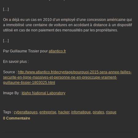
[…]
On a déjà eu un cas en 2010 d’un employé d’une concession américaine qui
a immobilisé une centaine de voitures en accédant à distance à un dispositif
utilisé en cas de non paiement des mensualités par les propriétaires.
[…]
Par Guillaume Tissier pour
atlantico.fr
En savoir plus :
Source :
http://www.atlantico.fr/decryptage/pourquoi-2015-sera-annee-failles-
securite-en-ligne-massives-et-personne-ne-en-preoccupe-vraiment-
guillaume-tissier-1803025.html
Image By :
Idaho National Laboratory
Tags :
cyberattaques
,
entreprise
,
hacker
,
infomatique
,
pirates
,
risque
0 Commentaire