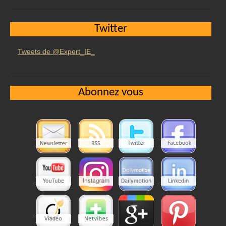
Twitter
Tweets de @Expert_IE_
Abonnez vous