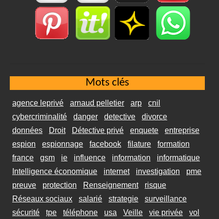
Mots clés
agence leprivé
arnaud pelletier
arp
cnil
cybercriminalité
danger
detective
divorce
données
Droit
Détective privé
enquete
entreprise
espion
espionnage
facebook
filature
formation
france
gsm
ie
influence
information
informatique
Intelligence économique
internet
investigation
pme
preuve
protection
Renseignement
risque
Réseaux sociaux
salarié
strategie
surveillance
sécurité
tpe
téléphone
usa
Veille
vie privée
vol