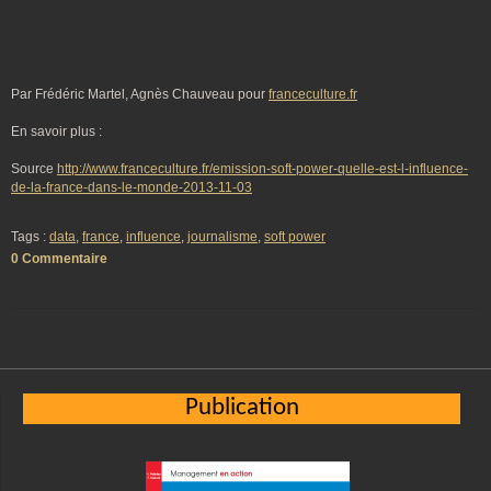
Par Frédéric Martel, Agnès Chauveau pour
franceculture.fr
En savoir plus :
Source
http://www.franceculture.fr/emission-soft-power-quelle-est-l-influence-
de-la-france-dans-le-monde-2013-11-03
Tags :
data
,
france
,
influence
,
journalisme
,
soft power
0 Commentaire
Publication