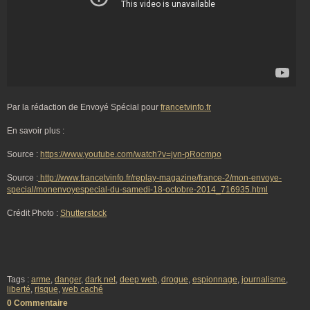
Par la rédaction de Envoyé Spécial pour
francetvinfo.fr
En savoir plus :
Source :
https://www.youtube.com/watch?v=jvn-pRocmpo
Source :
http://www.francetvinfo.fr/replay-magazine/france-2/mon-envoye-
special/monenvoyespecial-du-samedi-18-octobre-2014_716935.html
Crédit Photo :
Shutterstock
Tags :
arme
,
danger
,
dark net
,
deep web
,
drogue
,
espionnage
,
journalisme
,
liberté
,
risque
,
web caché
0 Commentaire