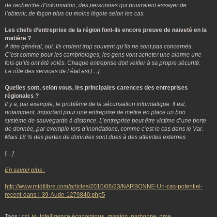
de recherche d’information, des personnes qui pourraient essayer de
l’obtenir, de façon plus ou moins légale selon les cas.
Les chefs d’entreprise de la région font-ils encore preuve de naïveté en la
matière ?
A titre général, oui. Ils croient trop souvent qu’ils ne sont pas concernés.
C’est comme pour les cambriolages, les gens vont acheter une alarme une
fois qu’ils ont été volés. Chaque entreprise doit veiller à sa propre sécurité.
Le rôle des services de l’état est […]
Quelles sont, selon vous, les principales carences des entreprises
régionales ?
Il y a, par exemple, le problème de la sécurisation informatique. Il est,
notamment, important pour une entreprise de mettre en place un bon
système de sauvegarde à distance. L’entreprise peut être victime d’une perte
de donnée, par exemple lors d’inondations, comme c’est le cas dans le Var.
Mais 18 % des pertes de données sont dues à des atteintes externes.
[…]
En savoir plus :
http://www.midilibre.com/articles/2010/06/23/NARBONNE-Un-cas-potentiel-
recent-dans-l-39-Aude-1279840.php5
Tags :
cci
,
ie
,
Intelligence économique
,
mission
,
narbonne
,
pme