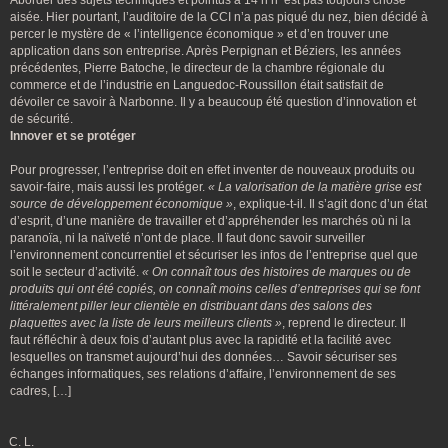
Aborder des sujets techniques et pointus à 14 h n ‘est pas toujours chose
aisée. Hier pourtant, l’auditoire de la CCI n’a pas piqué du nez, bien décidé à
percer le mystère de « l’intelligence économique » et d’en trouver une
application dans son entreprise. Après Perpignan et Béziers, les années
précédentes, Pierre Batoche, le directeur de la chambre régionale du
commerce et de l’industrie en Languedoc-Roussillon était satisfait de
dévoiler ce savoir à Narbonne. Il y a beaucoup été question d’innovation et
de sécurité.
Innover et se protéger
Pour progresser, l’entreprise doit en effet inventer de nouveaux produits ou
savoir-faire, mais aussi les protéger.
« La valorisation de la matière grise est
source de développement économique »
, explique-t-il. Il s’agit donc d’un état
d’esprit, d’une manière de travailler et d’appréhender les marchés où ni la
paranoïa, ni la naïveté n’ont de place. Il faut donc savoir surveiller
l’environnement concurrentiel et sécuriser les infos de l’entreprise quel que
soit le secteur d’activité.
« On connaît tous des histoires de marques ou de
produits qui ont été copiés, on connaît moins celles d’entreprises qui se font
littéralement piller leur clientèle en distribuant dans des salons des
plaquettes avec la liste de leurs meilleurs clients »
, reprend le directeur. Il
faut réfléchir à deux fois d’autant plus avec la rapidité et la facilité avec
lesquelles on transmet aujourd’hui des données… Savoir sécuriser ses
échanges informatiques, ses relations d’affaire, l’environnement de ses
cadres, […]
C. L.