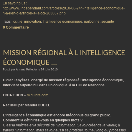
En savoir plus :
http://www.lindependant.com/articles/2010-06-24/l-intelligence-economique-
n-a-rien-d-artificiel-a-la-cci-203867.php
Tags :
cci
,
ie
,
innovation
,
Intelligence économique
,
narbonne
,
sécurité
0 Commentaire
MISSION RÉGIONAL À L'INTELLIGENCE
ÉCONOMIQUE …
Posté par Arnaud Pelletier le 24 juin 2010
Didier Tanyères, chargé de mission régional à l’Intelligence économique,
intervient aujourd’hui dans un colloque, à la CCI de Narbonne
ENTRETIEN –
midilibre.com
Recueilli par Manuel CUDEL
L’intelligence économique est encore méconnue du grand public.
Comment la définiriez-vous en quelques mots ?
C’est la maîtrise et la sécurité de l’information. Savoir créer de la valeur, à
travers l’information, mais savoir aussi se protéger, tout au long du processus