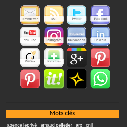
Mots clés
agence leprivé
arnaud pelletier
arp
cnil