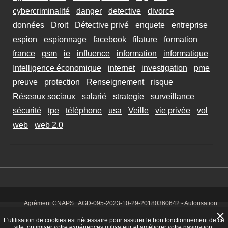
cybercriminalité
danger
detective
divorce
données
Droit
Détective privé
enquete
entreprise
espion
espionnage
facebook
filature
formation
france
gsm
ie
influence
information
informatique
Intelligence économique
internet
investigation
pme
preuve
protection
Renseignement
risque
Réseaux sociaux
salarié
strategie
surveillance
sécurité
tpe
téléphone
usa
Veille
vie privée
vol
web
web 2.0
Agrément CNAPS :
AGD-095-2023-10-29-20180360642
- Autorisation
d’exercer CNAPS :
AUT-095-2113-01-07-20140365170
- SIRET 449 086
×
925 00038 - Code NAF 8030 Z -
Mentions Légales
-
Cookies
Tél. : 06 14
L'utilisation de cookies est nécessaire pour assurer le bon fonctionnement de ce
01 75 32
site, optimiser votre expériences utilisateur et améliorer votre navigation.