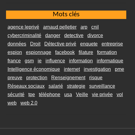
Mots clés
agence leprivé
arnaud pelletier
arp
cnil
cybercriminalité
danger
detective
divorce
données
Droit
Détective privé
enquete
entreprise
espion
espionnage
facebook
filature
formation
france
gsm
ie
influence
information
informatique
Intelligence économique
internet
investigation
pme
preuve
protection
Renseignement
risque
Réseaux sociaux
salarié
strategie
surveillance
sécurité
tpe
téléphone
usa
Veille
vie privée
vol
web
web 2.0