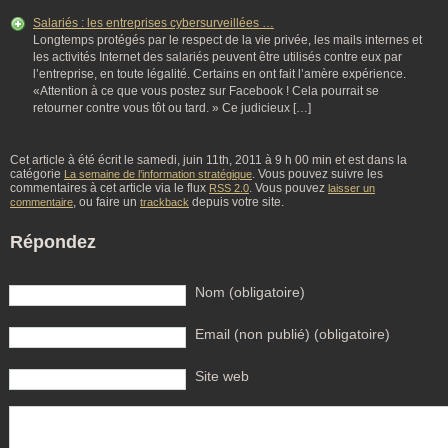
Salariés : les entreprises cybersurveillées …
Longtemps protégés par le respect de la vie privée, les mails internes et
les activités Internet des salariés peuvent être utilisés contre eux par
l’entreprise, en toute légalité. Certains en ont fait l’amère expérience.
«Attention à ce que vous postez sur Facebook ! Cela pourrait se
retourner contre vous tôt ou tard. » Ce judicieux […]
Cet article à été écrit le samedi, juin 11th, 2011 à 9 h 00 min et est dans la
catégorie
. Vous pouvez suivre les
La semaine de l’information stratégique
commentaires à cet article via le flux
. Vous pouvez
RSS 2.0
laisser un
, ou faire un
depuis votre site.
commentaire
trackback
Répondez
Nom (obligatoire)
Email (non publié) (obligatoire)
Site web