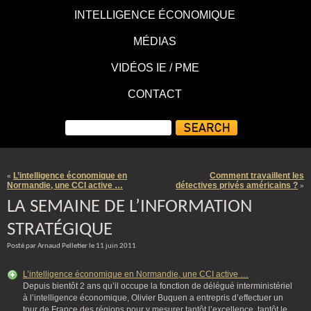
INTELLIGENCE ÉCONOMIQUE
MÉDIAS
VIDÉOS IE / PME
CONTACT
L’intelligence économique en
Comment travaillent les
«
Normandie, une CCI active …
détectives privés américains ?
»
LA SEMAINE DE L’INFORMATION
STRATÉGIQUE
Posté par Arnaud Pelletier le 11 juin 2011
L’intelligence économique en Normandie, une CCI active …
Depuis bientôt 2 ans qu’il occupe la fonction de délégué interministériel
à l’intelligence économique, Olivier Buquen a entrepris d’effectuer un
tour de France des régions pour y mesurer tantôt l’excellence, tantôt le