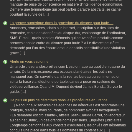
manque de prise de conscience en matière d’intelligence économique.
Derrière une terminologie qui peut parfois paraître abstraite, se cache
pourtant la survie de […]
La preuve numérique dans la procédure du divorce pour faute …
Annonces, rencontres, tchats sur Internet, inscription sur des sites de
rencontre, copie des données du disque dur, espionnage de l’ordinateur,
SMS, E-mail : quels sont les éléments qui peuvent être produits comme
preuves dans le cadre du divorce pour faute ? « Le divorce peut être
demandé par l’un des époux lorsque des faits constitutifs d’une violation
grave […]
Alerte on vous espionne !
Un article : lesgrandesoreilles.com L’espionnage au quotidien gagne du
terrain. De la microcaméra aux écoutes planétaires, les outils ne
manquent pas. On surveille dans la rue, au bureau ou sur internet, on
suit à la trace via téléphone portable, cartes à puce ou système de
vidéosurveillance. Quand M. Dupond devient James Bond… Suivez le
guide. […]
De plus en plus de détectives dans les procédures en France …
[…] Recourir aux services des agences de détectives est désormais une
pratique, discrète, mais courante, de nombreux avocats hexagonaux.
«La demande est croissante», atteste Jean-Claude Barret, collaborateur
au cabinet Duluc, un des grands noms parisiens. Enquêtes judiciaires
Longtemps cantonnés aux constats d’adultères, les privés ont désormais
conquis une place dans tous les domaines du contentieux, […]