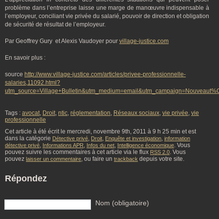
problème dans l’entreprise laisse une marge de manœuvre indispensable à
l’employeur, conciliant vie privée du salarié, pouvoir de direction et obligation
de sécurité de résultat de l’employeur.
Par Geoffrey Gury et Alexis Vaudoyer pour
village-justice.com
En savoir plus :
source
http://www.village-justice.com/articles/privee-professionnelle-
salaries,11092.html?
utm_source=Village+Bulletin&utm_medium=email&utm_campaign=Nouveaut%
Tags :
avocat
,
Droit
,
ntic
,
réglementation
,
Réseaux sociaux
,
vie privée
,
vie
professionnelle
Cet article à été écrit le mercredi, novembre 9th, 2011 à 9 h 25 min et est
dans la catégorie
,
,
,
Détective privé
Droit
Enquête et investigation
information
,
,
,
. Vous
détective privé
Informations APR
Infos du net
Intelligence économique
pouvez suivre les commentaires à cet article via le flux
. Vous
RSS 2.0
pouvez
, ou faire un
depuis votre site.
laisser un commentaire
trackback
Répondez
Nom (obligatoire)