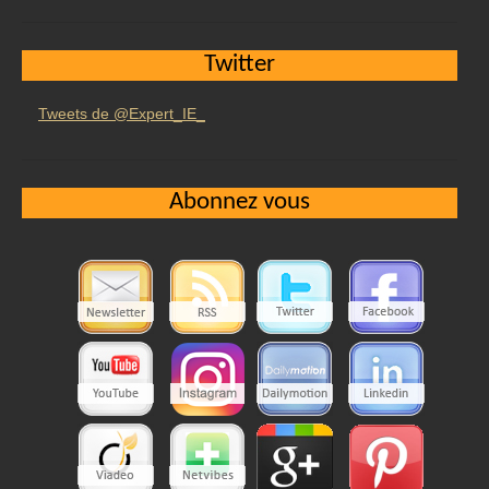
Twitter
Tweets de @Expert_IE_
Abonnez vous