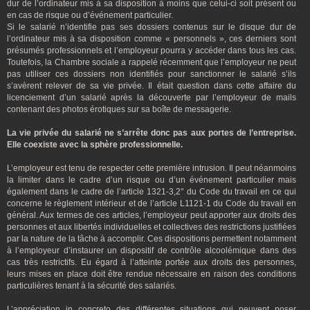
dur de l’ordinateur mis à sa disposition à moins que celui-ci soit présent ou
en cas de risque ou d’événement particulier.
Si le salarié n’identifie pas ses dossiers contenus sur le disque dur de
l’ordinateur mis à sa disposition comme « personnels », ces derniers sont
présumés professionnels et l’employeur pourra y accéder dans tous les cas.
Toutefois, la Chambre sociale a rappelé récemment que l’employeur ne peut
pas utiliser ces dossiers non identifiés pour sanctionner le salarié s’ils
s’avèrent relever de sa vie privée. Il était question dans cette affaire du
licenciement d’un salarié après la découverte par l’employeur de mails
contenant des photos érotiques sur sa boîte de messagerie.
La vie privée du salarié ne s’arrête donc pas aux portes de l’entreprise.
Elle coexiste avec la sphère professionnelle.
L’employeur est tenu de respecter cette première intrusion. Il peut néanmoins
la limiter dans le cadre d’un risque ou d’un événement particulier mais
également dans le cadre de l’article 1321-3,2° du Code du travail en ce qui
concerne le règlement intérieur et de l’article L1121-1 du Code du travail en
général. Aux termes de ces articles, l’employeur peut apporter aux droits des
personnes et aux libertés individuelles et collectives des restrictions justifiées
par la nature de la tâche à accomplir. Ces dispositions permettent notamment
à l’employeur d’instaurer un dispositif de contrôle alcoolémique dans des
cas très restrictifs. Eu égard à l’atteinte portée aux droits des personnes,
leurs mises en place doit être rendue nécessaire en raison des conditions
particulières tenant à la sécurité des salariés.
L’appréciation in concreto des différentes situations qui peuvent poser