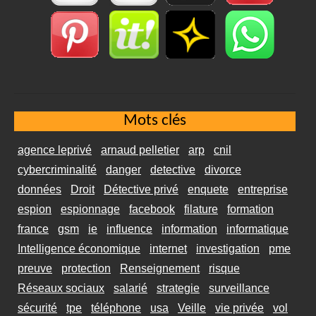
Mots clés
agence leprivé
arnaud pelletier
arp
cnil
cybercriminalité
danger
detective
divorce
données
Droit
Détective privé
enquete
entreprise
espion
espionnage
facebook
filature
formation
france
gsm
ie
influence
information
informatique
Intelligence économique
internet
investigation
pme
preuve
protection
Renseignement
risque
Réseaux sociaux
salarié
strategie
surveillance
sécurité
tpe
téléphone
usa
Veille
vie privée
vol