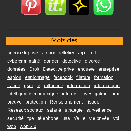
Mots clés
agence leprivé
arnaud pelletier
arp
cnil
cybercriminalité
danger
detective
divorce
données
Droit
Détective privé
enquete
entreprise
espion
espionnage
facebook
filature
formation
france
gsm
ie
influence
information
informatique
Intelligence économique
internet
investigation
pme
preuve
protection
Renseignement
risque
Réseaux sociaux
salarié
strategie
surveillance
sécurité
tpe
téléphone
usa
Veille
vie privée
vol
web
web 2.0