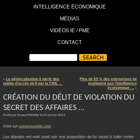
INTELLIGENCE ÉCONOMIQUE
MÉDIAS
VIDÉOS IE / PME
CONTACT
La géolocalisation à partir des
Plus de 65 % des entreprises ne
«
points d’accès wi-fi par la CNIL …
pratiquent pas l’intelligence
économique …
»
CRÉATION DU DÉLIT DE VIOLATION DU
SECRET DES AFFAIRES …
Posté par Arnaud Pelletier le 24 janvier 2012
A lire sur
usinenouvelle.com
Les députés ont voté lundi soir une proposition de loi visant à lutter contre