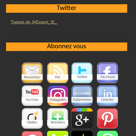
Twitter
Tweets de @Expert_IE_
Abonnez vous