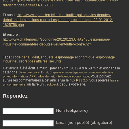
source
http://www.usinenouvelle.com/article/creation-du-delit-de-violation-
du-secret-des-affaires.N167180
Et aussi :
http://www.leparisien.fr/flash-actualite-politique/les-deputes-
debattent-de-sanctions-contre-l-espionnage-economique-23-01-2012-
1825758.php
Et encore :
http://www.challenges.fr/economie/20120123.CHA9486/espionnage-
industriel-comment-les-deputes-veulent-lutter-contre.html
Tags :
code pénal
,
délit
,
enquete
,
espionnage économique
,
espionnage
industriel
,
secret des affaires
,
sécurité
Cet article à été écrit le mardi, janvier 24th, 2012 à 9 h 50 min et est dans la
catégorie
,
,
,
Détective privé
Droit
Enquête et investigation
information détective
,
,
,
. Vous pouvez
privé
Informations APR
Infos du net
Intelligence économique
suivre les commentaires à cet article via le flux
. Vous pouvez
RSS 2.0
laisser
, ou faire un
depuis votre site.
un commentaire
trackback
Répondez
Nom (obligatoire)
Email (non publié) (obligatoire)