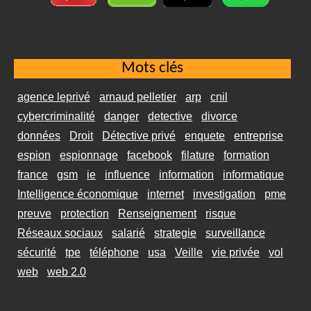
Mots clés
agence leprivé
arnaud pelletier
arp
cnil
cybercriminalité
danger
detective
divorce
données
Droit
Détective privé
enquete
entreprise
espion
espionnage
facebook
filature
formation
france
gsm
ie
influence
information
informatique
Intelligence économique
internet
investigation
pme
preuve
protection
Renseignement
risque
Réseaux sociaux
salarié
strategie
surveillance
sécurité
tpe
téléphone
usa
Veille
vie privée
vol
web
web 2.0