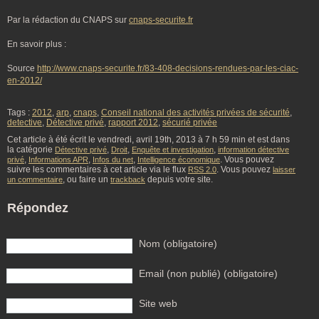
Par la rédaction du CNAPS sur
cnaps-securite.fr
En savoir plus :
Source
http://www.cnaps-securite.fr/83-408-decisions-rendues-par-les-ciac-
en-2012/
Tags :
2012
,
arp
,
cnaps
,
Conseil national des activités privées de sécurité
,
detective
,
Détective privé
,
rapport 2012
,
sécurié privée
Cet article à été écrit le vendredi, avril 19th, 2013 à 7 h 59 min et est dans
la catégorie
,
,
,
Détective privé
Droit
Enquête et investigation
information détective
,
,
,
. Vous pouvez
privé
Informations APR
Infos du net
Intelligence économique
suivre les commentaires à cet article via le flux
. Vous pouvez
RSS 2.0
laisser
, ou faire un
depuis votre site.
un commentaire
trackback
Répondez
Nom (obligatoire)
Email (non publié) (obligatoire)
Site web