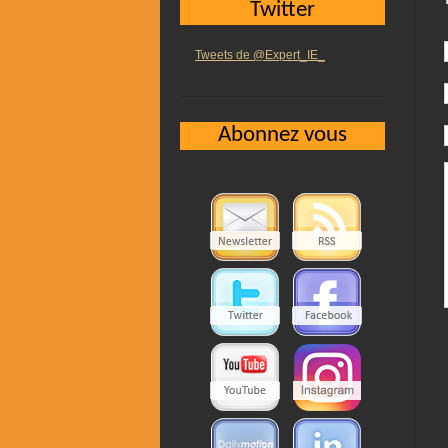
Twitter
Tweets de @Expert_IE_
Abonnez vous