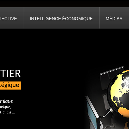
TECTIVE
INTELLIGENCE ÉCONOMIQUE
MÉDIAS
TIER
atégique
nomique
omique,
TIC, SSI …