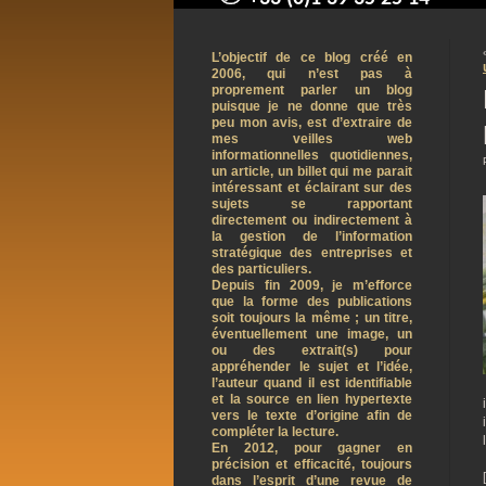
contact@arnaudpelletier.co
L’objectif de ce blog créé en
2006, qui n’est pas à
proprement parler un blog
puisque je ne donne que très
peu mon avis, est d’extraire de
mes veilles web
informationnelles quotidiennes,
un article, un billet qui me parait
intéressant et éclairant sur des
sujets se rapportant
directement ou indirectement à
la gestion de l’information
stratégique des entreprises et
des particuliers.
Depuis fin 2009, je m’efforce
que la forme des publications
soit toujours la même ; un titre,
éventuellement une image, un
ou des extrait(s) pour
appréhender le sujet et l’idée,
l’auteur quand il est identifiable
et la source en lien hypertexte
vers le texte d’origine afin de
compléter la lecture.
En 2012, pour gagner en
précision et efficacité, toujours
dans l’esprit d’une revue de