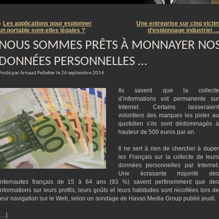
m
Les applications pour espionner
Une entreprise sur cinq victi
«
un portable sont-elles légales ?
d’espionnage industriel 
NOUS SOMMES PRÊTS À MONNAYER NO
DONNÉES PERSONNELLES …
Posté par Arnaud Pelletier le 26 septembre 2014
Ils savent que la collecte
d’informations est permanente sur
Internet. Certains laisseraient
volontiers des marques les pister au
quotidien s’ils sont dédommagés à
hauteur de 500 euros par an.
Il ne sert à rien de chercher à duper
les Français sur la collecte de leurs
données personnelles par Internet.
Une écrasante majorité des
internautes français de 15 à 64 ans (93 %) savent pertinemment que des
informations sur leurs profils, leurs goûts et leurs habitudes sont récoltées lors de
leur navigation sur le Web, selon un sondage de Havas Media Group publié jeudi.
[…]