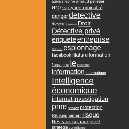
arnaud pelletier
agence leprivé
arp
cybercriminalité
cnil
detective
danger
Droit
divorce
données
Détective privé
entreprise
enquete
espionnage
espion
formation
facebook
filature
ie
france
gsm
influence
information
informatique
Intelligence
économique
internet
investigation
pme
protection
preuve
risque
Renseignement
Réseaux sociaux
salarié
strategie
surveillance