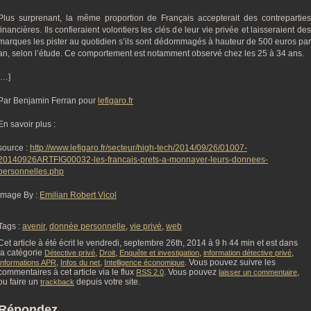
Plus surprenant, la même proportion de Français accepterait des contreparties
financières. Ils confieraient volontiers les clés de leur vie privée et laisseraient des
marques les pister au quotidien s’ils sont dédommagés à hauteur de 500 euros par
an, selon l’étude. Ce comportement est notamment observé chez les 25 à 34 ans.
[…]
Par Benjamin Ferran pour
lefigaro.fr
En savoir plus :
source :
http://www.lefigaro.fr/secteur/high-tech/2014/09/26/01007-
20140926ARTFIG00032-les-francais-prets-a-monnayer-leurs-donnees-
personnelles.php
Image By :
Emilian Robert Vicol
Tags :
avenir
,
donnée personnelle
,
vie privé
,
web
Cet article à été écrit le vendredi, septembre 26th, 2014 à 9 h 44 min et est dans
la catégorie
,
,
,
,
Détective privé
Droit
Enquête et investigation
information détective privé
,
,
. Vous pouvez suivre les
Informations APR
Infos du net
Intelligence économique
commentaires à cet article via le flux
. Vous pouvez
,
RSS 2.0
laisser un commentaire
ou faire un
depuis votre site.
trackback
Répondez