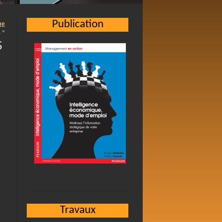
Publication
me
…
»
S
Travaux