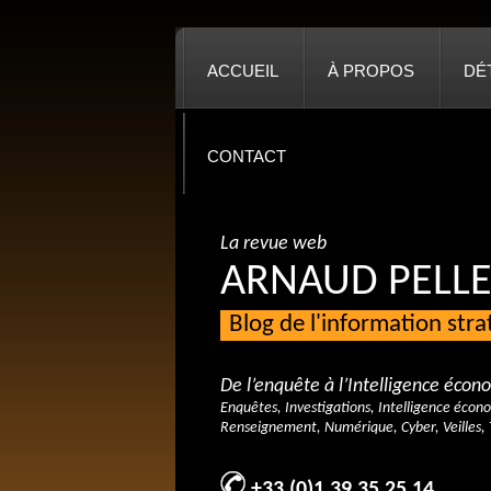
ACCUEIL
À PROPOS
DÉ
CONTACT
La revue web
ARNAUD PELLE
Blog de l'information str
De l’enquête à l’Intelligence éco
Enquêtes, Investigations, Intelligence écon
Renseignement, Numérique, Cyber, Veilles, 
+33 (0)1 39 35 25 14