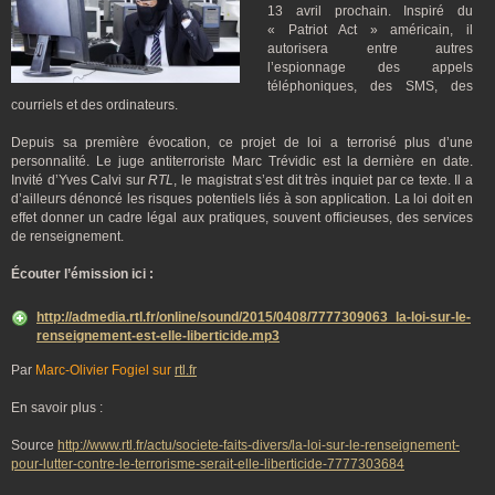
13 avril prochain. Inspiré du
« Patriot Act » américain, il
autorisera entre autres
l’espionnage des appels
téléphoniques, des SMS, des
courriels et des ordinateurs.
Depuis sa première évocation, ce projet de loi a terrorisé plus d’une
personnalité. Le juge antiterroriste Marc Trévidic est la dernière en date.
Invité d’Yves Calvi sur
RTL
, le magistrat s’est dit très inquiet par ce texte. Il a
d’ailleurs dénoncé les risques potentiels liés à son application. La loi doit en
effet donner un cadre légal aux pratiques, souvent officieuses, des services
de renseignement.
Écouter l’émission ici :
http://admedia.rtl.fr/online/sound/2015/0408/7777309063_la-loi-sur-le-
renseignement-est-elle-liberticide.mp3
Par
Marc-Olivier Fogiel sur
rtl.fr
En savoir plus :
Source
http://www.rtl.fr/actu/societe-faits-divers/la-loi-sur-le-renseignement-
pour-lutter-contre-le-terrorisme-serait-elle-liberticide-7777303684