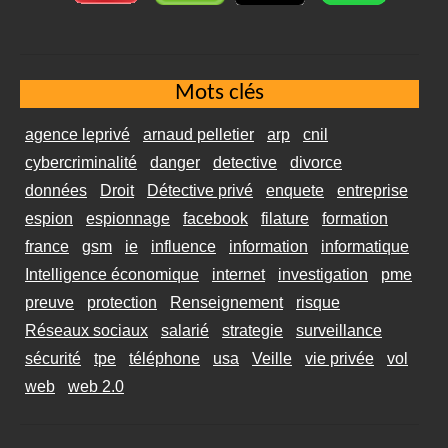
Mots clés
agence leprivé
arnaud pelletier
arp
cnil
cybercriminalité
danger
detective
divorce
données
Droit
Détective privé
enquete
entreprise
espion
espionnage
facebook
filature
formation
france
gsm
ie
influence
information
informatique
Intelligence économique
internet
investigation
pme
preuve
protection
Renseignement
risque
Réseaux sociaux
salarié
strategie
surveillance
sécurité
tpe
téléphone
usa
Veille
vie privée
vol
web
web 2.0