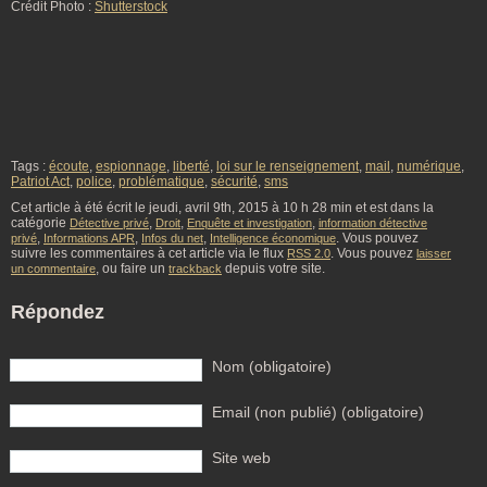
Crédit Photo :
Shutterstock
Tags :
écoute
,
espionnage
,
liberté
,
loi sur le renseignement
,
mail
,
numérique
,
Patriot Act
,
police
,
problématique
,
sécurité
,
sms
Cet article à été écrit le jeudi, avril 9th, 2015 à 10 h 28 min et est dans la
catégorie
,
,
,
Détective privé
Droit
Enquête et investigation
information détective
,
,
,
. Vous pouvez
privé
Informations APR
Infos du net
Intelligence économique
suivre les commentaires à cet article via le flux
. Vous pouvez
RSS 2.0
laisser
, ou faire un
depuis votre site.
un commentaire
trackback
Répondez
Nom (obligatoire)
Email (non publié) (obligatoire)
Site web