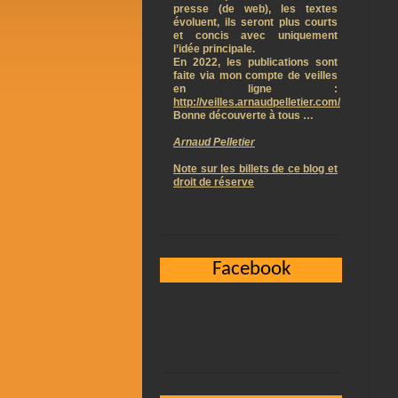
presse (de web), les textes
évoluent, ils seront plus courts
et concis avec uniquement
l’idée principale.
En 2022, les publications sont
faite via mon compte de veilles
en ligne :
http://veilles.arnaudpelletier.com/
Bonne découverte à tous …
Arnaud Pelletier
Note sur les billets de ce blog et
droit de réserve
Facebook