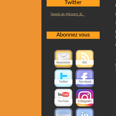
Twitter
Tweets de @Expert_IE_
Abonnez vous