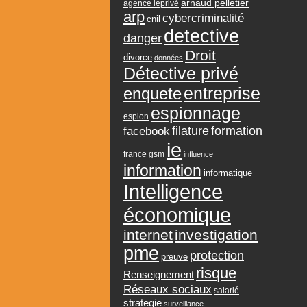
arnaud pelletier
agence leprivé
arp
cybercriminalité
cnil
detective
danger
Droit
divorce
données
Détective privé
entreprise
enquete
espionnage
espion
formation
facebook
filature
ie
france
gsm
influence
information
informatique
Intelligence
économique
internet
investigation
pme
protection
preuve
risque
Renseignement
Réseaux sociaux
salarié
strategie
surveillance