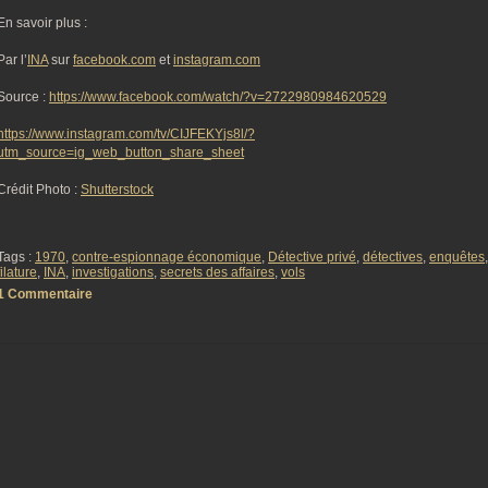
En savoir plus :
Par l’
INA
sur
facebook.com
et
instagram.com
Source :
https://www.facebook.com/watch/?v=2722980984620529
https://www.instagram.com/tv/CIJFEKYjs8l/?
utm_source=ig_web_button_share_sheet
Crédit Photo :
Shutterstock
Tags :
1970
,
contre-espionnage économique
,
Détective privé
,
détectives
,
enquêtes
,
filature
,
INA
,
investigations
,
secrets des affaires
,
vols
1 Commentaire