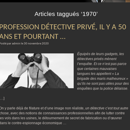
m
Articles taggués ‘1970’
PROFESSION DÉTECTIVE PRIVÉ, IL Y A 50
ANS ET POURTANT …
Posté par admin le 30 novembre 2020
Équipés de leurs gadgets, les
détectives privés mènent
l’enquête. Et ce n’est pas parce
que certaines mauvaises
langues les appellent « La
brigade des maris malheureux »
qu’ils ne sont pas utiles pour des
enquêtes que la police délaisse.
[…]
On y parle déjà de filature et d’une image non réaliste,
un détective c’est tout autre
chose
, avec des notions de connaissances professionnelles afin de lutter contre
les vols dans les usines, le détournement de secret de fabrication ou d’œuvrer
dans le contre-espionnage économique …