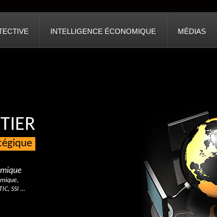
TECTIVE
INTELLIGENCE ÉCONOMIQUE
MÉDIAS
TIER
atégique
nomique
omique,
TIC, SSI …