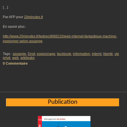
[…]
Par AFP pour
20minutes.fr
En savoir plus :
http://www.20minutes.fr/ledirect/688210/web-internet-fantastique-machine-
espionner-selon-assange
Tags :
assange
,
Droit
,
espionnage
,
facebook
,
information
,
internt
,
liberté
,
vie
privé
,
web
,
wikileaks
0 Commentaire
Publication