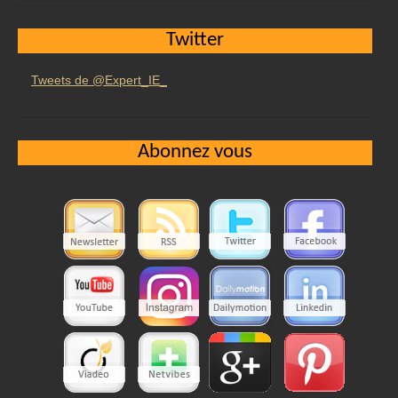
Twitter
Tweets de @Expert_IE_
Abonnez vous