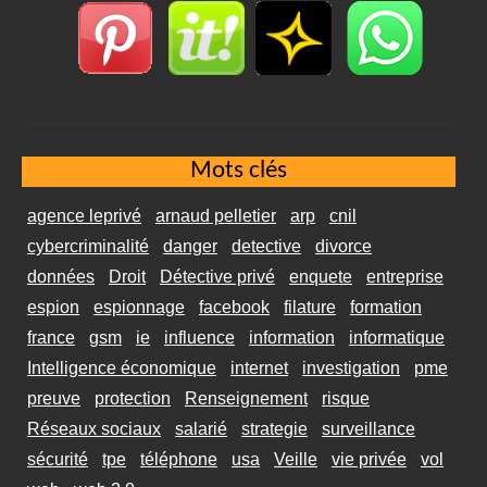
Mots clés
agence leprivé
arnaud pelletier
arp
cnil
cybercriminalité
danger
detective
divorce
données
Droit
Détective privé
enquete
entreprise
espion
espionnage
facebook
filature
formation
france
gsm
ie
influence
information
informatique
Intelligence économique
internet
investigation
pme
preuve
protection
Renseignement
risque
Réseaux sociaux
salarié
strategie
surveillance
sécurité
tpe
téléphone
usa
Veille
vie privée
vol