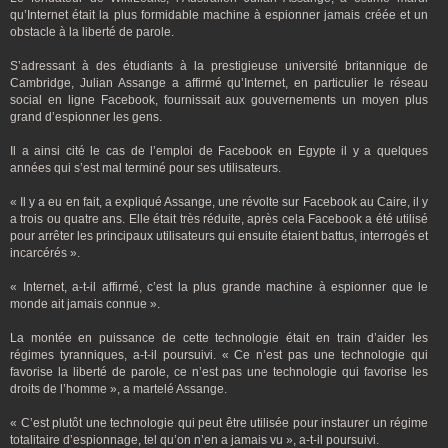
qu’Internet était la plus formidable machine à espionner jamais créée et un
obstacle à la liberté de parole.
S’adressant à des étudiants à la prestigieuse université britannique de
Cambridge, Julian Assange a affirmé qu’Internet, en particulier le réseau
social en ligne Facebook, fournissait aux gouvernements un moyen plus
grand d’espionner les gens.
Il a ainsi cité le cas de l’emploi de Facebook en Egypte il y a quelques
années qui s’est mal terminé pour ses utilisateurs.
« Il y a eu en fait, a expliqué Assange, une révolte sur Facebook au Caire, il y
a trois ou quatre ans. Elle était très réduite, après cela Facebook a été utilisé
pour arrêter les principaux utilisateurs qui ensuite étaient battus, interrogés et
incarcérés ».
« Internet, a-t-il affirmé, c’est la plus grande machine à espionner que le
monde ait jamais connue ».
La montée en puissance de cette technologie était en train d’aider les
régimes tyranniques, a-t-il poursuivi. « Ce n’est pas une technologie qui
favorise la liberté de parole, ce n’est pas une technologie qui favorise les
droits de l’homme », a martelé Assange.
« C’est plutôt une technologie qui peut être utilisée pour instaurer un régime
totalitaire d’espionnage, tel qu’on n’en a jamais vu », a-t-il poursuivi.