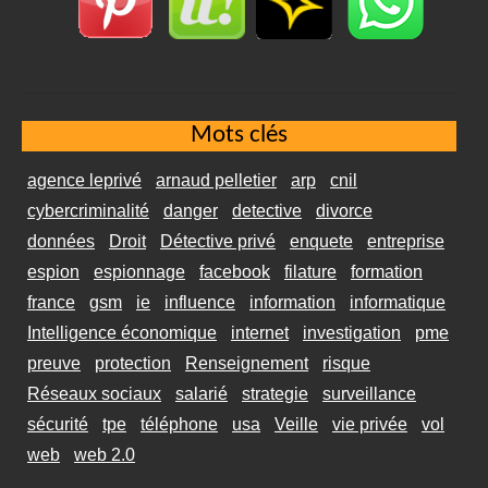
Mots clés
agence leprivé
arnaud pelletier
arp
cnil
cybercriminalité
danger
detective
divorce
données
Droit
Détective privé
enquete
entreprise
espion
espionnage
facebook
filature
formation
france
gsm
ie
influence
information
informatique
Intelligence économique
internet
investigation
pme
preuve
protection
Renseignement
risque
Réseaux sociaux
salarié
strategie
surveillance
sécurité
tpe
téléphone
usa
Veille
vie privée
vol
web
web 2.0