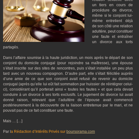
un tiers en cours de
procédure de divorce,
même si le conjoint lui-
même entretient déjà
de son côté une relation
adultère, peut constituer
une faute et entraîner
un divorce aux torts
partagés.
Dans l’affaire soumise à la haute juridiction, un mois après le départ de son
conjoint du domicile conjugal (pour rejoindre sa maîtresse), une épouse
s’était inscrite sur des sites de rencontres, puis s’était installée un peu plus
tard avec un nouveau compagnon. D’autre part, elle s’était félicitée auprès
d’une amie de ce que son conjoint avait refusé de revenir au domicile
conjugal (après qu’elle lui eût fait sommation par huissier de réintégrer celui-
ci), considérant qu’il porterait ainsi « toutes les fautes » et que cela devait
conduire à un divorce à ses torts exclusifs. Le jugement de divorce lui avait
donné raison, relevant que l’adultère de l’épouse avait commencé
postérieurement à la découverte de la liaison entretenue par le mari, et ne
pouvait pas de ce fait constituer une faute.
Mais … […]
Par l
a Rédaction d’Intérêts Privés sur
boursorama.com