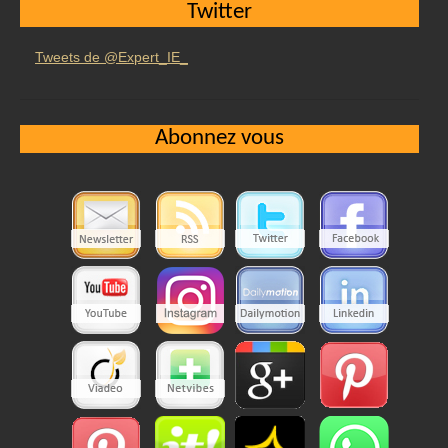
Twitter
Tweets de @Expert_IE_
Abonnez vous