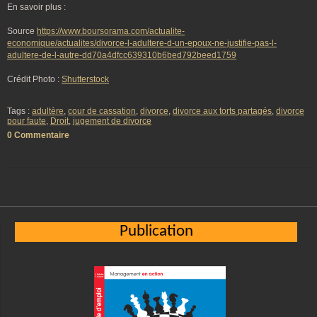
En savoir plus :
Source
https://www.boursorama.com/actualite-
economique/actualites/divorce-l-adultere-d-un-epoux-ne-justifie-pas-l-
adultere-de-l-autre-dd70a4dfcc639310b6bed792beed1759
Crédit Photo :
Shutterstock
Tags :
adultère
,
cour de cassation
,
divorce
,
divorce aux torts partagés
,
divorce
pour faute
,
Droit
,
jugement de divorce
0 Commentaire
Publication