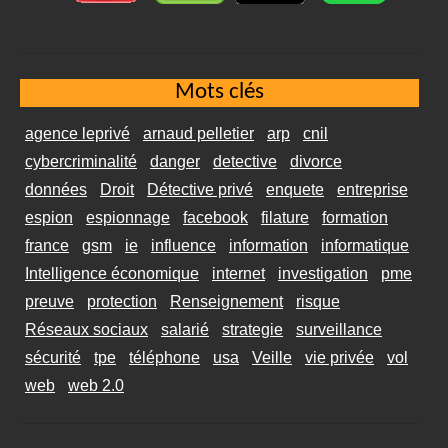
Mots clés
agence leprivé
arnaud pelletier
arp
cnil
cybercriminalité
danger
detective
divorce
données
Droit
Détective privé
enquete
entreprise
espion
espionnage
facebook
filature
formation
france
gsm
ie
influence
information
informatique
Intelligence économique
internet
investigation
pme
preuve
protection
Renseignement
risque
Réseaux sociaux
salarié
strategie
surveillance
sécurité
tpe
téléphone
usa
Veille
vie privée
vol
web
web 2.0