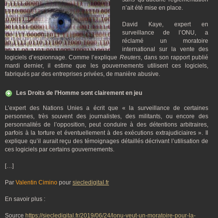
n’ait été mise en place.
David Kaye, expert en
surveillance de l’ONU, a
réclamé un moratoire
international sur la vente des
logiciels d’espionnage. Comme l’explique
Reuters
, dans son rapport publié
mardi dernier, il estime que les gouvernements utilisent ces logiciels,
fabriqués par des entreprises privées, de manière abusive.
Les Droits de l’Homme sont clairement en jeu
L’expert des Nations Unies a écrit que « la surveillance de certaines
personnes, très souvent des journalistes, des militants, ou encore des
personnalités de l’opposition, peut conduire à des détentions arbitraires,
parfois à la torture et éventuellement à des exécutions extrajudiciaires ». Il
explique qu’il aurait reçu des témoignages détaillés décrivant l’utilisation de
ces logiciels par certains gouvernements.
[…]
Par
Valentin Cimino
pour
siecledigital.fr
En savoir plus :
Source
https://siecledigital.fr/2019/06/24/lonu-veut-un-moratoire-pour-la-