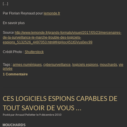
[…]
Par Florian Reynaud pour
lemonde.fr
En savoir plus
Source
http://www.lemonde.fr/grands-formats/visuel/2017/05/23/mercenaires-
de-la-surveillance-le-marche-trouble-des-logiciels-
espions_5132526_4497053.html#HqHoc451tGVus0ev.99
Crédit Photo :
Shutterstock
Tags :
armes numériques
,
cybersurveillance
,
logiciels espions
,
mouchards
,
vie
privée
1 Commentaire
CES LOGICIELS ESPIONS CAPABLES DE
TOUT SAVOIR DE VOUS …
Posté par Arnaud Pelletier le 9 décembre 2010
MOUCHARDS