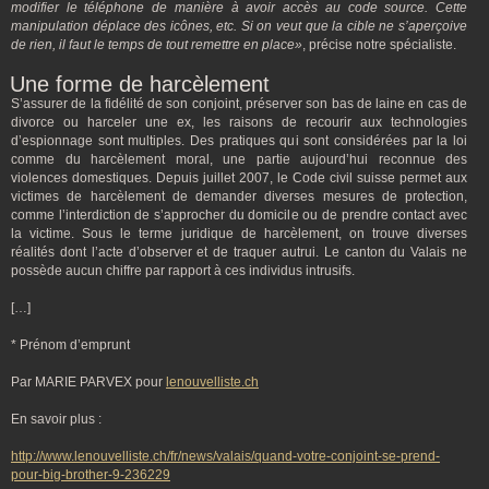
modifier le téléphone de manière à avoir accès au code source. Cette
manipulation déplace des icônes, etc. Si on veut que la cible ne s’aperçoive
de rien, il faut le temps de tout remettre en place»
, précise notre spécialiste.
Une forme de harcèlement
S’assurer de la fidélité de son conjoint, préserver son bas de laine en cas de
divorce ou harceler une ex, les raisons de recourir aux technologies
d’espionnage sont multiples. Des pratiques qui sont considérées par la loi
comme du harcèlement moral, une partie aujourd’hui reconnue des
violences domestiques. Depuis juillet 2007, le Code civil suisse permet aux
victimes de harcèlement de demander diverses mesures de protection,
comme l’interdiction de s’approcher du domicile ou de prendre contact avec
la victime. Sous le terme juridique de harcèlement, on trouve diverses
réalités dont l’acte d’observer et de traquer autrui. Le canton du Valais ne
possède aucun chiffre par rapport à ces individus intrusifs.
[…]
* Prénom d’emprunt
Par MARIE PARVEX pour
lenouvelliste.ch
En savoir plus :
http://www.lenouvelliste.ch/fr/news/valais/quand-votre-conjoint-se-prend-
pour-big-brother-9-236229