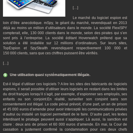
[…]
Le marché du logiciel espion est
loin d’être anecdotique. mSpy, le géant du marché, revendiquait en 2013
déjà au moins un million d’utilisateurs dans le monde. La société FlexiSPY
compterait, elle, 130 000 clients dans le monde, selon des pirates qui s’en
sont pris à l’entreprise. La société éditant Hoverwatch prétend que sa
solution a été installée sur 12 millions d’ordinateurs. Sur leurs sites,
TopEspion et SpyStealth revendiquent respectivement 100 000 et
150 000 clients, sans que ces chiffres puissent être vérifiés.
[…]
Une utilisation quasi systématiquement illégale.
Est-il légal d’utiliser ces logiciels ? A lire les sites des fabricants de logiciels
espions, il serait possible d’utiliser leurs logiciels en restant dans les limites
du droit français lorsqu’il s’agit, par exemple, d’espionner ses employés, ses
enfants ou son conjoint.En réalité, surveiller son conjoint sans son
consentement est illégal. Le code pénal prévoit, d’une part, un an de prison
et 45 000 euros d’amende pour avoir intercepté les communications privées
d’autrui ou installé un logiciel permettant de le faire. D’autre part, les textes
interdisant le piratage peuvent aussi s’appliquer. Là aussi, la sanction est
claire : deux ans de prison et 60 000 euros d’amende. En mai, la Cour de
cassation a justement confirmé la condamnation pour ces deux chefs