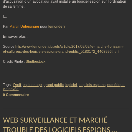
d’accusation d’un avocat qui avait installé un logiciel espion sur l’ordinateur
de sa femme.
[…]
Par
Martin Untersinger
pour
lemonde.fr
En savoir plus :
Source
http://www.lemonde.fr/pixels/article/2017/09/09/le-marche-florissant-
et-sulfureux-des-logiciels-espions-grand-public_5183172_4408996.html
Crédit Photo :
Shutterstock
Tags :
Droit
,
espionnage
,
grand public
,
logiciel
,
logiciels espions
,
numérique
,
vie privée
0 Commentaire
WEB SURVEILLANCE ET MARCHÉ
TROUBLE DES LOGICIELS ESPIONS …