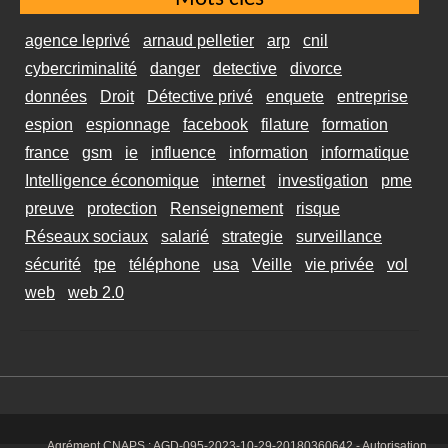
agence leprivé
arnaud pelletier
arp
cnil
cybercriminalité
danger
detective
divorce
données
Droit
Détective privé
enquete
entreprise
espion
espionnage
facebook
filature
formation
france
gsm
ie
influence
information
informatique
Intelligence économique
internet
investigation
pme
preuve
protection
Renseignement
risque
Réseaux sociaux
salarié
strategie
surveillance
sécurité
tpe
téléphone
usa
Veille
vie privée
vol
web
web 2.0
Agrément CNAPS :
AGD-095-2023-10-29-20180360642
- Autorisation