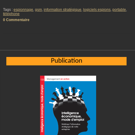
Tags :
espionnage
,
gsm
,
information stratégique
,
logiciels espions
,
portable
,
téléphone
0 Commentaire
Publication