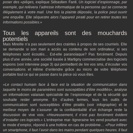
poser des «pièges,
explique Sébastien Fanti.
Un logiciel d’espionnage, par
exemple, qui relèvera l’adresse informatique de la personne qui se connecte
illégalement à votre mail. Une fois la plainte déposée, la police peut ouvrir
une enquête. Elle séquestre alors l’appareil piraté pour en retirer toutes les
informations possibles.»
Tous les appareils sont des mouchards
potentiels
Mais Mireille n’a pas seulement des craintes à propos de ses courriels. Elle
se demande si son mari a accès au contenu de son ordinateur, si ses
téléphones sont écoutés… Est-elle paranoïaque? Pas forcément. Depuis
plus d’une année, une société basée à Martigny commercialise des logiciels
espions (voir interview page 3) qui permettent de lire vos sms, d’écouter vos
conversations et même d’entendre grâce au micro de votre téléphone
portable tout ce qui se passe dans la pièce où vous êtes.
«Le contact humain face à face est la situation de communication dans
laquelle le moins de paramètres sont susceptibles d’être modifiés»
, analyse
un informaticien valaisan spécialiste de l’espionnage et de la sécurité qui
souhaite rester anonyme. En d’autres termes, tous les outils de
communication sont susceptibles d’être piratés (voir infographie) et le
meilleur moyen de s’assurer de la confidentialité d’un échange reste la
discussion de vive voix.
«Heureusement, il n’est pas forcément évident
d’installer ces logiciels.»
L’entreprise mar- tigneraine les vend pourtant avec
le mode d’emploi, répond à une hotline en cas de problème…
«Pour infiltrer
un smartphone, il faut l’avoir dans les mains pendant quelques heures.
Il faut