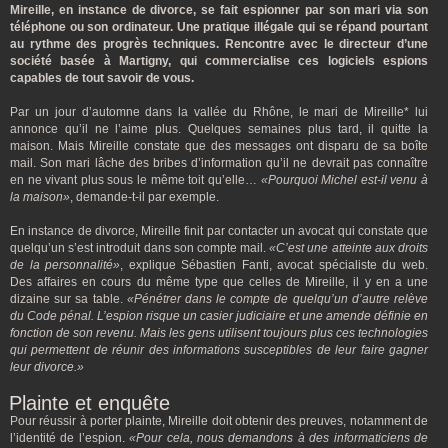
Mireille, en instance de divorce, se fait espionner par son mari via son
téléphone ou son ordinateur. Une pratique illégale qui se répand pourtant
au rythme des progrès techniques. Rencontre avec le directeur d’une
société basée à Martigny, qui commercialise ces logiciels espions
capables de tout savoir de vous.
Par un jour d’automne dans la vallée du Rhône, le mari de Mireille* lui
annonce qu’il ne l’aime plus. Quelques semaines plus tard, il quitte la
maison. Mais Mireille constate que des messages ont disparu de sa boîte
mail. Son mari lâche des bribes d’information qu’il ne devrait pas connaître
en ne vivant plus sous le même toit qu’elle…
«Pourquoi Michel est-il venu à
la maison»
, demande-t-il par exemple.
En instance de divorce, Mireille finit par contacter un avocat qui constate que
quelqu’un s’est introduit dans son compte mail.
«C’est une atteinte aux droits
de la personnalité»
, explique Sébastien Fanti, avocat spécialiste du web.
Des affaires en cours du même type que celles de Mireille, il y en a une
dizaine sur sa table.
«Pénétrer dans le compte de quelqu’un d’autre relève
du Code pénal. L’espion risque un casier judiciaire et une amende définie en
fonction de son revenu. Mais les gens utilisent toujours plus ces technologies
qui permettent de réunir des informations susceptibles de leur faire gagner
leur divorce.»
Plainte et enquête
Pour réussir à porter plainte, Mireille doit obtenir des preuves, notamment de
l’identité de l’espion.
«Pour cela, nous demandons à des informaticiens de