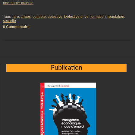
une-haute-autorite
Tags :
arp
,
cnaps
,
contrôle
,
detective
,
Détective privé
,
formation
,
régulation
,
sécurité
0 Commentaire
Publication