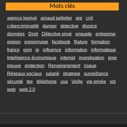
Mots clés
agence leprivé
arnaud pelletier
arp
cnil
cybercriminalité
danger
detective
divorce
données
Droit
Détective privé
enquete
entreprise
espion
espionnage
facebook
filature
formation
france
gsm
ie
influence
information
informatique
Intelligence économique
internet
investigation
pme
preuve
protection
Renseignement
risque
Réseaux sociaux
salarié
strategie
surveillance
sécurité
tpe
téléphone
usa
Veille
vie privée
vol
web
web 2.0