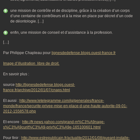
une mission de contrôle et de discipline, grâce à la création d’un corps
d’une centaine de contrôleurs et à la mise en place par décret d’un code
de déontologie. […]
enfin, une mission de conseil et d’assistance à la profession.
[…]
Par Philippe Chapleau pour
lignesdedefense.blogs.ouest-france.fr
Image d’illustration libre de droit.
En savoir plus :
source
http://lignesdedefense.blogs.ouest-
france.fr/archive/2012/01/07/cnaps.html
Et aussi :
http://www.letelegramme.com/ig/generales/france-
monde/france/securite-privee-mise-en-place-d-une-haute-autorite-09-01-
2012-1558578.php
Et encore :
http://fr.news.yahoo.com/grand-m%C3%A9nage-
s%C3%A9curit%C3%A9-priv%C3%A9e-165100601.html
Pour finir :
http://www.estrepublicain.fr/actualite/2012/01/08/gueant-installe-